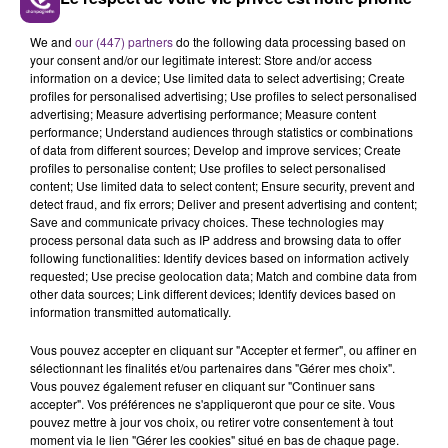
Nogent-sur-Seine et son musée Camille-Claudel avant une
arrivée dans le centre-ville de Troyes jusque devant le
We and
our (447) partners
do the following data processing based on
Cube.
your consent and/or our legitimate interest: Store and/or access
information on a device; Use limited data to select advertising; Create
profiles for personalised advertising; Use profiles to select personalised
advertising; Measure advertising performance; Measure content
performance; Understand audiences through statistics or combinations
of data from different sources; Develop and improve services; Create
FIL D'ACTU
profiles to personalise content; Use profiles to select personalised
content; Use limited data to select content; Ensure security, prevent and
detect fraud, and fix errors; Deliver and present advertising and content;
Save and communicate privacy choices. These technologies may
process personal data such as IP address and browsing data to offer
following functionalities: Identify devices based on information actively
requested; Use precise geolocation data; Match and combine data from
other data sources; Link different devices; Identify devices based on
information transmitted automatically.
Vous pouvez accepter en cliquant sur "Accepter et fermer", ou affiner en
7 août 2026
sélectionnant les finalités et/ou partenaires dans "Gérer mes choix".
LA CENTRALE NUCLÉAIRE DE CHOOZ
Vous pouvez également refuser en cliquant sur "Continuer sans
TOUJOURS À L'ARRÊT
accepter". Vos préférences ne s'appliqueront que pour ce site. Vous
Cela fait déjà une semaine que la centrale
pouvez mettre à jour vos choix, ou retirer votre consentement à tout
moment via le lien "Gérer les cookies" situé en bas de chaque page.
nucléaire ardennaise est à l'arrêt. Une situation