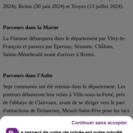
2024), Reims (30 juin 2024) et Troyes (13 juillet 2024).
Parcours dans la Marne
La Flamme débarquera dans le département par Vitry-le-
François et passera par Epernay, Sézanne, Châlons,
Sainte-Ménehould avant d'arriver à Reims.
Parcours dans l'Aube
Sept communes ont été retenus dans le département. Les
porteurs débuteront leur relais à Ville-sous-la-Ferté, près
de l'abbaye de Clairvaux, avant de se diriger vers le parc
d'attractions de Dolancout, Mesnil-Saint-Père pour les lacs
de la Forêt d'Orient, Ervy-le-Châtel, petite cité de
Continuer sans accepter
caractère. Romilly-sur-Seine, siège du Coq Sportif,
Le respect de votre vie privée est notre priorité