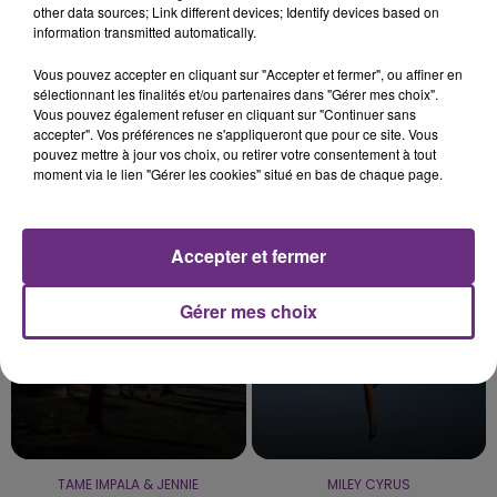
other data sources; Link different devices; Identify devices based on
information transmitted automatically.
7 août 2026
LE MAGASIN JOUÉCLUB DE REIMS FERME
Vous pouvez accepter en cliquant sur "Accepter et fermer", ou affiner en
SES PORTES
sélectionnant les finalités et/ou partenaires dans "Gérer mes choix".
Vous pouvez également refuser en cliquant sur "Continuer sans
C'était l'une des institutions du centre-ville
accepter". Vos préférences ne s'appliqueront que pour ce site. Vous
rémois. Le magasin JouéClub est contraint de
pouvez mettre à jour vos choix, ou retirer votre consentement à tout
fermer ses portes.
moment via le lien "Gérer les cookies" situé en bas de chaque page.
TITRES DIFFUSÉS
Accepter et fermer
18h24
18h24
18h21
18h21
Gérer mes choix
TAME IMPALA & JENNIE
MILEY CYRUS