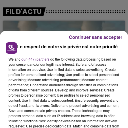
FIL D'ACTU
Continuer sans accepter
Le respect de votre vie privée est notre priorité
We and
our (447) partners
do the following data processing based on
your consent and/or our legitimate interest: Store and/or access
7 août 2026
information on a device; Use limited data to select advertising; Create
LA CENTRALE NUCLÉAIRE DE CHOOZ
profiles for personalised advertising; Use profiles to select personalised
TOUJOURS À L'ARRÊT
advertising; Measure advertising performance; Measure content
performance; Understand audiences through statistics or combinations
Cela fait déjà une semaine que la centrale
of data from different sources; Develop and improve services; Create
nucléaire ardennaise est à l'arrêt. Une situation
profiles to personalise content; Use profiles to select personalised
justifiée par la sécheresse intense qui est toujours
content; Use limited data to select content; Ensure security, prevent and
detect fraud, and fix errors; Deliver and present advertising and content;
présente.
Save and communicate privacy choices. These technologies may
process personal data such as IP address and browsing data to offer
following functionalities: Identify devices based on information actively
requested; Use precise geolocation data; Match and combine data from