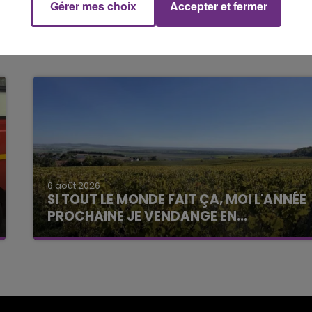
Gérer mes choix
Accepter et fermer
6 août 2026
SI TOUT LE MONDE FAIT ÇA, MOI L'ANNÉE
PROCHAINE JE VENDANGE EN...
La vendange en Champagne a débuté ce jeudi
6 août dans la commune de Montgueux (Aube).
Du jamais vu !