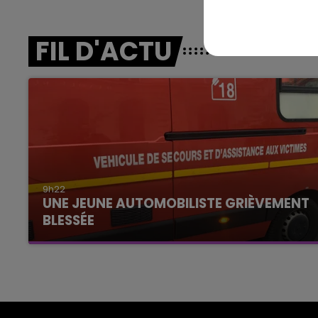
FIL D'ACTU
9h22
UNE JEUNE AUTOMOBILISTE GRIÈVEMENT
BLESSÉE
Une automobiliste s'est retrouvée piégée dans
son véhicule après une collision avec un poids
lourd. Très grièvement blessée, la jeune femme
de 20 ans a été...