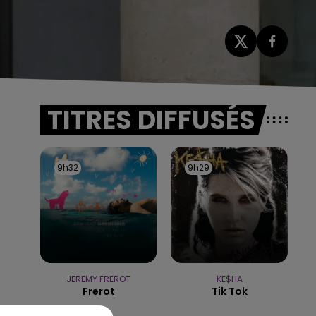
TITRES DIFFUSÉS
9h32
9h32
9h29
9h29
JEREMY FREROT
KE$HA
Frerot
Tik Tok