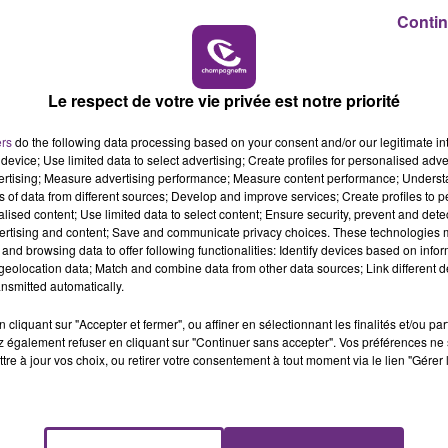
10h00 - 14h00
Contin
LE TICKET DE CAISSE
aune
Le respect de votre vie privée est notre priorité
illeau
 Personnes handicapées : Damien Abad
ers
do the following data processing based on your consent and/or our legitimate int
device; Use limited data to select advertising; Create profiles for personalised adver
vertising; Measure advertising performance; Measure content performance; Unders
ns of data from different sources; Develop and improve services; Create profiles to 
abriel Attal
alised content; Use limited data to select content; Ensure security, prevent and detect
14h00 - 15h00
ertising and content; Save and communicate privacy choices. These technologies
La Radio Pop
and browsing data to offer following functionalities: Identify devices based on infor
eolocation data; Match and combine data from other data sources; Link different de
nsmitted automatically.
i
cliquant sur "Accepter et fermer", ou affiner en sélectionnant les finalités et/ou pa
 également refuser en cliquant sur "Continuer sans accepter". Vos préférences ne 
annier-Runacher
tre à jour vos choix, ou retirer votre consentement à tout moment via le lien "Gérer 
Montchalin
livia Grégoire.