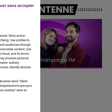
14h00 - 15h00
uer sans accepter
A L'ANTENNE
LA RADIO POP
erest: Store and/or
tising; Use profiles to
tand audiences through
personalise content; Use
 fraud, and fix errors;
15h00 - 19h00
 may process personal
Le Club Champagne FM
mation actively
vices; Identify devices
rtenaires dans "Gérer
s'appliqueront que pour
les cookies" situé en