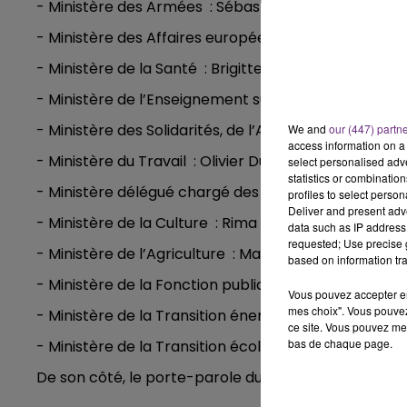
- Ministère des Armées : Sébastien Lecornu
6h00 - 10h00
LA FAMILLE
- Ministère des Affaires européennes : Clément Be
- Ministère de la Santé : Brigitte Bourguignon
- Ministère de l’Enseignement supérieur : Sylvie Reta
- Ministère des Solidarités, de l’Autonomie et des
We and
our (447) partn
access information on a 
- Ministère du Travail : Olivier Dussopt
select personalised ad
statistics or combinatio
- Ministère délégué chargé des Comptes publics : G
profiles to select person
10h00 - 14h00
Deliver and present adv
LE TICKET DE CAISSE
- Ministère de la Culture : Rima Abdul Malak
data such as IP address 
requested; Use precise g
- Ministère de l’Agriculture : Marc Fesneau
based on information tra
- Ministère de la Fonction publique : Stanislas Guérin
Vous pouvez accepter en 
mes choix". Vous pouvez
- Ministère de la Transition énergétique : Agnès P
ce site. Vous pouvez met
bas de chaque page.
- Ministère de la Transition écologique : Amélie de 
De son côté, le porte-parole du gouvernement est O