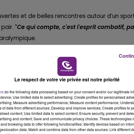
ertes et de belles rencontres autour d’un spor
 pair.
"
Ce qui compte, c'est l'esprit combatif, p
paralympique.
Contin
Le respect de votre vie privée est notre priorité
ers
do the following data processing based on your consent and/or our legitimate int
device; Use limited data to select advertising; Create profiles for personalised adver
vertising; Measure advertising performance; Measure content performance; Unders
ns of data from different sources; Develop and improve services; Create profiles to 
alised content; Use limited data to select content; Ensure security, prevent and detect
ertising and content; Save and communicate privacy choices. These technologies
and browsing data to offer following functionalities: Identify devices based on infor
eolocation data; Match and combine data from other data sources; Link different de