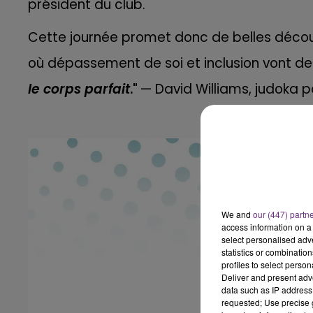
président du club.
Cette journée promet donc de belles découv
où dépassement de soi et inclusion vont de
le corps parfait
."
— David Williams, judoka 
We and
our (447) partn
access information on a 
select personalised ad
statistics or combinatio
profiles to select person
Deliver and present adv
data such as IP address 
requested; Use precise g