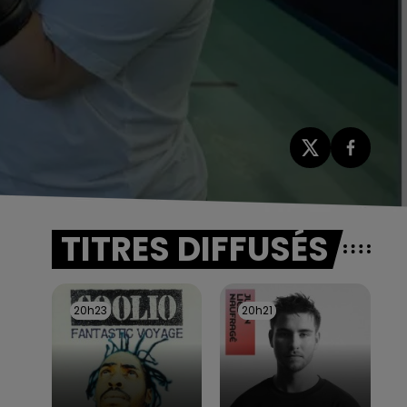
TITRES DIFFUSÉS
20h23
20h23
20h21
20h21