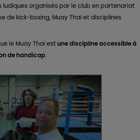
ludiques organisés par le club en partenariat
16h00 - 20h00
LE WEEK-END CHAMPAGNE FM
se de kick-boxing, Muay Thai et disciplines
que le Muay Thai est
une discipline accessible à
ion de handicap
.
7h00 - 11h00
FM
BEST OF