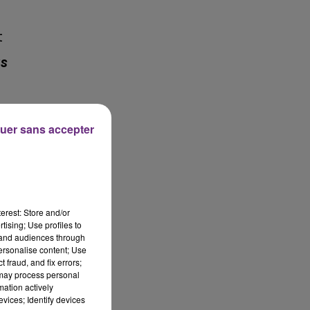
t
as
uer sans accepter
erest: Store and/or
tising; Use profiles to
tand audiences through
personalise content; Use
 fraud, and fix errors;
 may process personal
mation actively
vices; Identify devices