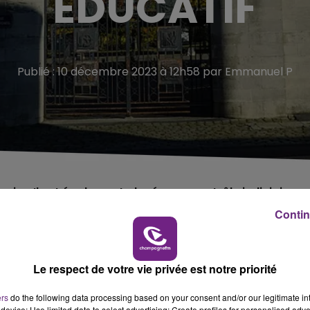
ÉDUCATIF
Publié : 10 décembre 2023 à 12h58 par Emmanuel P
nier. Il est également placé sous contrôle judiciaire
Contin
l’une de ses enseignantes, jeudi 7 décembre, a été placé en
Le respect de votre vie privée est notre priorité
 judiciaire.
ers
do the following data processing based on your consent and/or our legitimate int
quand la professeure d’anglais a demandé à l’élève « de
device; Use limited data to select advertising; Create profiles for personalised adver