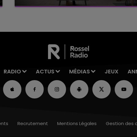
C'était l'une des institutions du centre-ville
rémois. Le magasin JouéClub est contraint de
fermer ses portes.
RADIO
ACTUS
MÉDIAS
JEUX
AN
nts
Recrutement
Mentions Légales
Gestion des 