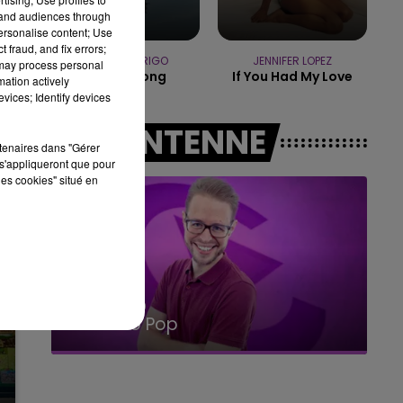
14h00 - 15h00
tand audiences through
LA RADIO POP
personalise content; Use
 fraud, and fix errors;
OLIVIA RODRIGO
JENNIFER LOPEZ
 may process personal
Stupid Song
If You Had My Love
mation actively
vices; Identify devices
A L'ANTENNE
rtenaires dans "Gérer
s'appliqueront que pour
les cookies" situé en
15h00 - 19h00
Le Club Champagne FM