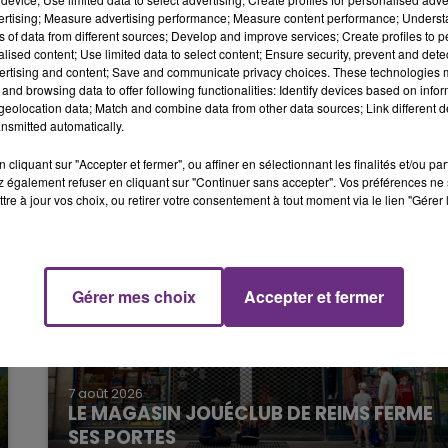
10h00 - 14h00
vertising; Measure advertising performance; Measure content performance; Unders
LE TICKET DE CAISSE
ns of data from different sources; Develop and improve services; Create profiles to 
alised content; Use limited data to select content; Ensure security, prevent and detect
nante a pu rentrer chez elle quelques heures plus tard.
ertising and content; Save and communicate privacy choices. These technologies
and browsing data to offer following functionalities: Identify devices based on infor
eolocation data; Match and combine data from other data sources; Link different de
nsmitted automatically.
cliquant sur "Accepter et fermer", ou affiner en sélectionnant les finalités et/ou pa
 également refuser en cliquant sur "Continuer sans accepter". Vos préférences ne 
tre à jour vos choix, ou retirer votre consentement à tout moment via le lien "Gérer 
Gérer mes choix
Accepter et fermer
14h00 - 15h00
La Radio Pop
7 août 2026
LE MAGASIN JOUÉCLUB DE REIMS FERME
SES PORTES