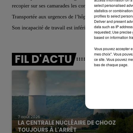
 FAMILLE
6h00 - 10h00
recopier sur ses camarades les consignes d’un devoir ».
select personalised ad
 FM
LA FAMILLE
statistics or combinatio
profiles to select person
Transportée aux urgences de l’hôpital de Reims, l’enseig
Deliver and present adv
data such as IP address 
Son incapacité de travail est inférieure à huit jours.
requested; Use precise g
based on information tra
Vous pouvez accepter en 
mes choix". Vous pouvez
FIL D'ACTU
ce site. Vous pouvez met
bas de chaque page.
10h00 - 14h00
LE TICKET DE CAISSE
7 août 2026
LA CENTRALE NUCLÉAIRE DE CHOOZ
TOUJOURS À L'ARRÊT