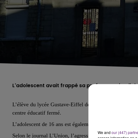
L'adolescent avait frappé sa professeure jeudi der
L’élève du lycée Gustave-Eiffel de Reims, qui a frappé 
centre éducatif fermé.
L’adolescent de 16 ans est également placé sous contrôle
We and
our (447) partn
Selon le journal L’Union, l’agression aurait commencé 
access information on a 