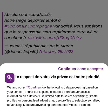
Absolument scandalisés.
Notre siège départemental à
#ChâlonsEnChampagne
vandalisé. Nous espérons
que le responsable sera rapidement retrouvé et
sanctionné.
pic.twitter.com/d3mgCEhIxy
— Jeunes Républicains de la Marne
(@JeunesReps51)
February 25, 2022
Continuer sans accepter
Le respect de votre vie privée est notre priorité
FIL D'ACTU
We and
our (447) partners
do the following data processing based on
your consent and/or our legitimate interest: Store and/or access
information on a device; Use limited data to select advertising; Create
profiles for personalised advertising; Use profiles to select personalised
advertising; Measure advertising performance; Measure content