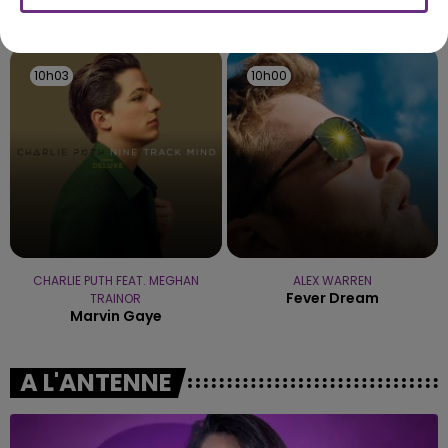
TITRES DIFFUSÉS
10h03
10h03
10h00
10h00
CHARLIE PUTH FEAT. MEGHAN
ALEX WARREN
Fever Dream
TRAINOR
Marvin Gaye
A L'ANTENNE