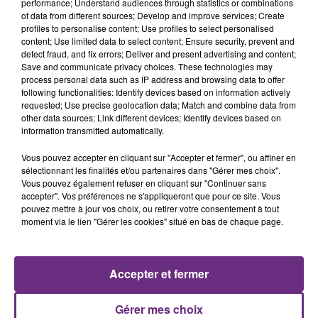
performance; Understand audiences through statistics or combinations
of data from different sources; Develop and improve services; Create
profiles to personalise content; Use profiles to select personalised
content; Use limited data to select content; Ensure security, prevent and
detect fraud, and fix errors; Deliver and present advertising and content;
7 août 2026
Save and communicate privacy choices. These technologies may
LA CENTRALE NUCLÉAIRE DE CHOOZ
process personal data such as IP address and browsing data to offer
TOUJOURS À L'ARRÊT
following functionalities: Identify devices based on information actively
Cela fait déjà une semaine que la centrale
requested; Use precise geolocation data; Match and combine data from
other data sources; Link different devices; Identify devices based on
nucléaire ardennaise est à l'arrêt. Une situation
information transmitted automatically.
justifiée par la sécheresse intense qui est toujours
présente.
Vous pouvez accepter en cliquant sur "Accepter et fermer", ou affiner en
sélectionnant les finalités et/ou partenaires dans "Gérer mes choix".
Vous pouvez également refuser en cliquant sur "Continuer sans
accepter". Vos préférences ne s'appliqueront que pour ce site. Vous
pouvez mettre à jour vos choix, ou retirer votre consentement à tout
moment via le lien "Gérer les cookies" situé en bas de chaque page.
7 août 2026
LE MAGASIN JOUÉCLUB DE REIMS FERME
SES PORTES
Accepter et fermer
C'était l'une des institutions du centre-ville
rémois. Le magasin JouéClub est contraint de
Gérer mes choix
fermer ses portes.