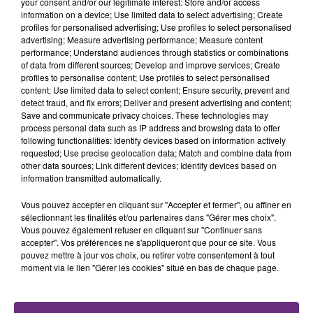
your consent and/or our legitimate interest: Store and/or access
information on a device; Use limited data to select advertising; Create
FIL D'ACTU
profiles for personalised advertising; Use profiles to select personalised
advertising; Measure advertising performance; Measure content
performance; Understand audiences through statistics or combinations
of data from different sources; Develop and improve services; Create
profiles to personalise content; Use profiles to select personalised
content; Use limited data to select content; Ensure security, prevent and
detect fraud, and fix errors; Deliver and present advertising and content;
Save and communicate privacy choices. These technologies may
process personal data such as IP address and browsing data to offer
following functionalities: Identify devices based on information actively
requested; Use precise geolocation data; Match and combine data from
other data sources; Link different devices; Identify devices based on
7 août 2026
LA CENTRALE NUCLÉAIRE DE CHOOZ
information transmitted automatically.
TOUJOURS À L'ARRÊT
Vous pouvez accepter en cliquant sur "Accepter et fermer", ou affiner en
Cela fait déjà une semaine que la centrale
sélectionnant les finalités et/ou partenaires dans "Gérer mes choix".
Vous pouvez également refuser en cliquant sur "Continuer sans
nucléaire ardennaise est à l'arrêt. Une situation
accepter". Vos préférences ne s'appliqueront que pour ce site. Vous
justifiée par la sécheresse intense qui est toujours
pouvez mettre à jour vos choix, ou retirer votre consentement à tout
présente.
moment via le lien "Gérer les cookies" situé en bas de chaque page.