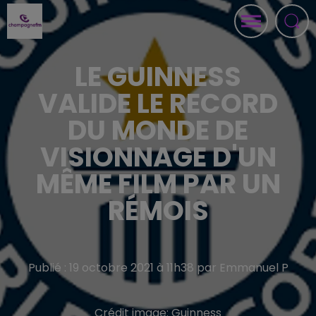
LE GUINNESS
VALIDE LE RECORD
DU MONDE DE
VISIONNAGE D'UN
MÊME FILM PAR UN
RÉMOIS
Publié : 19 octobre 2021 à 11h38 par Emmanuel P
Crédit image:
Guinness