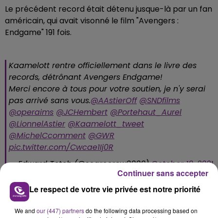
Le précédent record était détenu jusque-là par un fan
américain, qui avait visonné le film "Avengers :
Endgame" 191 fois.
Kaamelott rentre officiellement dans le livre des
records, détrônant Avengers Endgame!
Merci encore à tous pour votre soutien, je n'y serai
pas arrivé sans vous.
@AAstierOff
@SNDfilms
@operaims
@JCHembert
@Portehaut_Aurel
@LionnelAstier
@Kaamelott_tweet
@MichelCcomment
@GWR
pic.twitter.com/Cwcae1Ij0R
— Edward Tetch (@scarecrow0909)
October 19, 2021
Continuer sans accepter
Le record est déjà cité sur le site Internet du
Le respect de votre vie privée est notre priorité
Guinness
.
We and
our (447) partners
do the following data processing based on