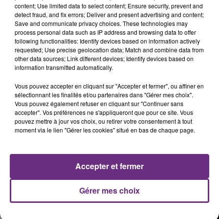
Mais face à l'élan de solidarité qui se met en place , il
content; Use limited data to select content; Ensure security, prevent and
detect fraud, and fix errors; Deliver and present advertising and content;
veut rester positif.
«
De nombreux prestataires nous
Save and communicate privacy choices. These technologies may
process personal data such as IP address and browsing data to offer
ont fait des remises, certains musiciens ont même
following functionalities: Identify devices based on information actively
renoncé à leur cachet et se sont engagés à revenir.
»
requested; Use precise geolocation data; Match and combine data from
other data sources; Link different devices; Identify devices based on
La salle de spectacle
Bords 2 Scènes à Vitry-le-
information transmitted automatically.
François
propose également de leur prêter une salle
Vous pouvez accepter en cliquant sur "Accepter et fermer", ou affiner en
sélectionnant les finalités et/ou partenaires dans "Gérer mes choix".
gratuitement pour organiser un concert de soutien.
Vous pouvez également refuser en cliquant sur "Continuer sans
Les organisateurs espèrent ainsi pouvoir réunir 30 000
accepter". Vos préférences ne s'appliqueront que pour ce site. Vous
pouvez mettre à jour vos choix, ou retirer votre consentement à tout
euros grâce à la
cagnotte lancée sur HelloAsso
, et
moment via le lien "Gérer les cookies" situé en bas de chaque page.
pouvoir envisager une nouvelle édition en 2026.
Accepter et fermer
Gérer mes choix