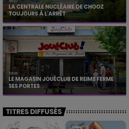
11h37
LA CENTRALE NUCLÉAIRE DE CHOOZ
TOUJOURS À L'ARRÊT
Cela fait déjà une semaine que la centrale
nucléaire ardennaise est à l'arrêt. Une situation
justifiée par la sécheresse intense qui est toujours
présente.
10h16
LE MAGASIN JOUÉCLUB DE REIMS FERME
SES PORTES
C'était l'une des institutions du centre-ville
rémois. Le magasin JouéClub est contraint de
fermer ses portes.
TITRES DIFFUSÉS