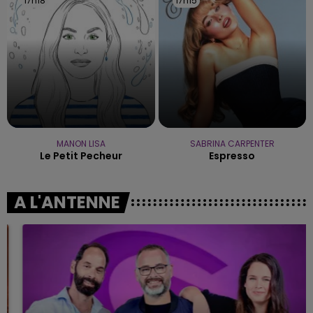
17h18
17h18
17h15
17h15
MANON LISA
SABRINA CARPENTER
Le Petit Pecheur
Espresso
A L'ANTENNE