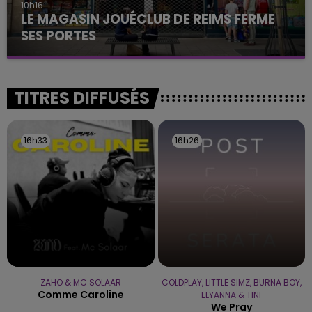
10h16
LE MAGASIN JOUÉCLUB DE REIMS FERME
SES PORTES
C'était l'une des institutions du centre-ville
rémois. Le magasin JouéClub est contraint de
fermer ses portes.
TITRES DIFFUSÉS
16h33
16h33
16h26
16h26
ZAHO & MC SOLAAR
COLDPLAY, LITTLE SIMZ, BURNA BOY,
Comme Caroline
ELYANNA & TINI
We Pray