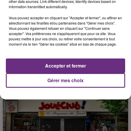
FIL D'ACTU
other data sources; Link different devices; Identify devices based on
information transmitted automatically.
Vous pouvez accepter en cliquant sur "Accepter et fermer", ou affiner en
sélectionnant les finalités et/ou partenaires dans "Gérer mes choix".
Vous pouvez également refuser en cliquant sur "Continuer sans
accepter". Vos préférences ne s'appliqueront que pour ce site. Vous
pouvez mettre à jour vos choix, ou retirer votre consentement à tout
moment via le lien "Gérer les cookies" situé en bas de chaque page.
11h37
LA CENTRALE NUCLÉAIRE DE CHOOZ
Accepter et fermer
TOUJOURS À L'ARRÊT
Cela fait déjà une semaine que la centrale
Gérer mes choix
nucléaire ardennaise est à l'arrêt. Une situation
justifiée par la sécheresse intense qui est toujours
présente.