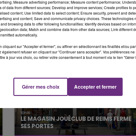
vertising; Measure advertising performance; Measure content performance; Unders
FFF)
October 1, 2021
ns of data from different sources; Develop and improve services; Create profiles to 
10h00 - 14h
alised content; Use limited data to select content; Ensure security, prevent and detect
E
LE TICKET DE 
ertising and content; Save and communicate privacy choices. These technologies
 place
du championnat de National.
and browsing data to offer following functionalities: Identify devices based on infor
eolocation data; Match and combine data from other data sources; Link different de
nsmitted automatically.
cliquant sur "Accepter et fermer", ou affiner en sélectionnant les finalités et/ou pa
 également refuser en cliquant sur "Continuer sans accepter". Vos préférences ne 
tre à jour vos choix, ou retirer votre consentement à tout moment via le lien "Gérer 
14h00 - 15h00
La Radio Pop
Gérer mes choix
Accepter et fermer
10h16
LE MAGASIN JOUÉCLUB DE REIMS FERME
SES PORTES
C'était l'une des institutions du centre-ville