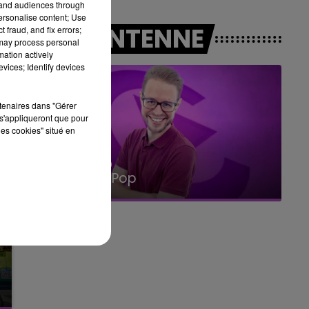
tand audiences through
personalise content; Use
00
14h00 - 15h00
A L'ANTENNE
 fraud, and fix errors;
CAISSE
LA RADIO POP
 may process personal
mation actively
vices; Identify devices
rtenaires dans "Gérer
s'appliqueront que pour
les cookies" situé en
15h00 - 19h00
Le Club Champagne FM