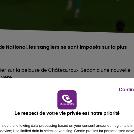
 National, les sangliers se sont imposés sur la plus
nier sur la pelouse de Châteauroux, Sedan a une nouvelle
 Sète.
Contin
gaglia se sont imposés grâce à un but de l'attaquant
ette saison de l'international malgache.
Le respect de votre vie privée est notre priorité
ers
do the following data processing based on your consent and/or our legitimate int
CVIp
#NationalFFF
pic.twitter.com/vcvJpBUqkC
device; Use limited data to select advertising; Create profiles for personalised adver