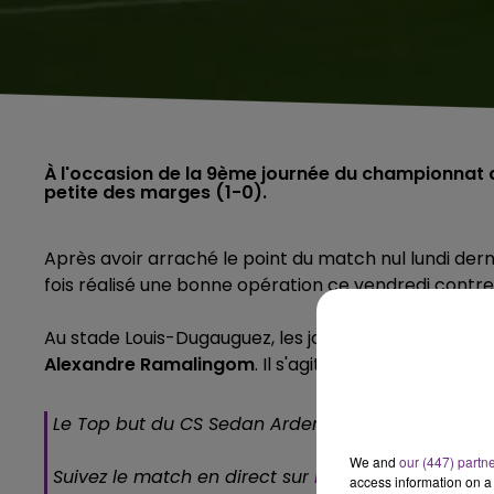
À l'occasion de la 9ème journée du championnat de
petite des marges (1-0).
Après avoir arraché le point du match nul lundi der
fois réalisé une bonne opération ce vendredi contre
Au stade Louis-Dugauguez, les joueurs d'Olivier Sara
Alexandre Ramalingom
. Il s'agit du premier but c
Le Top but du CS Sedan Ardennes ! 1 - 0
We and
our (447) partn
Suivez le match en direct sur
https://t.co/nqxOy8
access information on a 