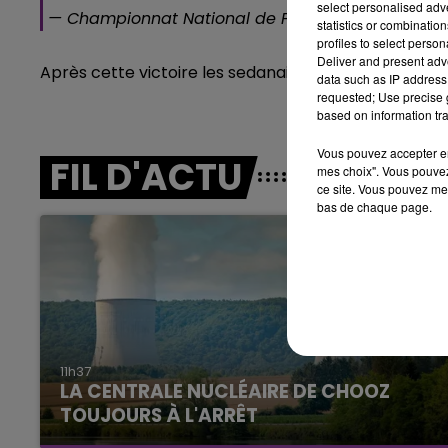
select personalised ad
5h00 - 6h00
— Championnat National de Football (@National
statistics or combinatio
E BEST OF DE LA FAMILLE
6h00 - 10h00
profiles to select person
CHAMPAGNE FM
LA FAMILL
Deliver and present adv
Après cette victoire les sedanais occupent la
4ème
data such as IP address 
requested; Use precise g
based on information tra
Vous pouvez accepter en 
FIL D'ACTU
mes choix". Vous pouvez
ce site. Vous pouvez met
bas de chaque page.
10h00 - 14h00
LE TICKET DE CAISSE
11h37
LA CENTRALE NUCLÉAIRE DE CHOOZ
TOUJOURS À L'ARRÊT
Cela fait déjà une semaine que la centrale