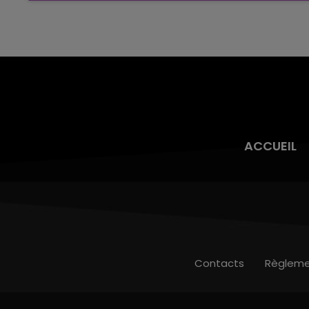
nucléaire ardennaise est à l'arrêt. Une situation
justifiée par la sécheresse intense qui est
toujours présente.
ACCUEIL
Contacts
Règleme