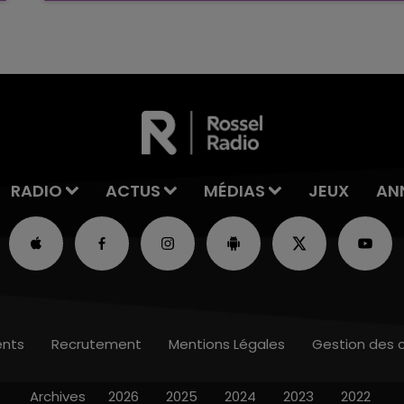
rémois. Le magasin JouéClub est contraint de
fermer ses portes.
RADIO
ACTUS
MÉDIAS
JEUX
AN
nts
Recrutement
Mentions Légales
Gestion des 
Archives
2026
2025
2024
2023
2022