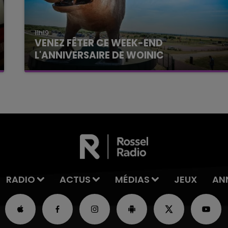
11h19
VENEZ FÊTER CE WEEK-END
L'ANNIVERSAIRE DE WOINIC
Ce samedi 8 août sera un grand jour :
l'anniversaire du plus gros sanglier du monde.
Une fête est donc organisée et vous êtes tous
conviés !
RADIO
ACTUS
MÉDIAS
JEUX
AN