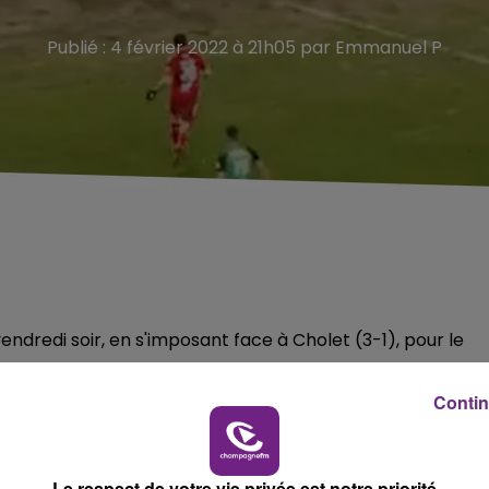
Publié : 4 février 2022 à 21h05 par Emmanuel P
ndredi soir, en s'imposant face à Cholet (3-1), pour le
Contin
 buteurs Sedanais.
redi 11 février.
Le respect de votre vie privée est notre priorité