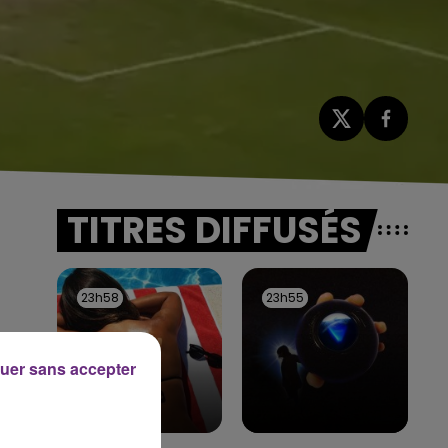
TITRES DIFFUSÉS
23h58
23h58
23h55
23h55
uer sans accepter