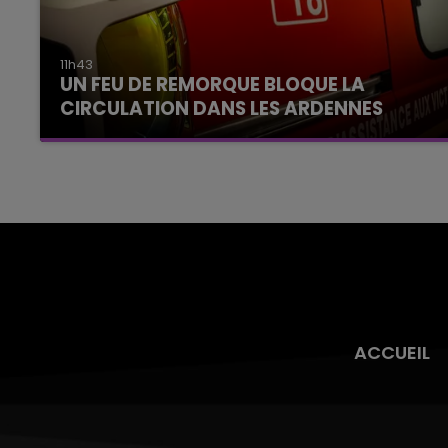
11h43
UN FEU DE REMORQUE BLOQUE LA
CIRCULATION DANS LES ARDENNES
Un feu de remorque s'est déclaré ce mercredi
en fin de matinée sur l'A34.
ACCUEIL