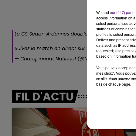
6h00 - 10h00
LA FAMILLE
We and
our (447) partn
access information on a 
select personalised ad
statistics or combinatio
Le CS Sedan Ardennes double la mise avec Alex
profiles to select person
Deliver and present adv
data such as IP address 
Suivez le match en direct sur
https://t.co/nqxOy8
requested; Use precise g
based on information tra
— Championnat National (@NationalFFF)
February
Vous pouvez accepter en 
mes choix". Vous pouvez
ce site. Vous pouvez met
bas de chaque page.
10h00 - 14h00
LE TICKET DE CAISSE
FIL D'ACTU