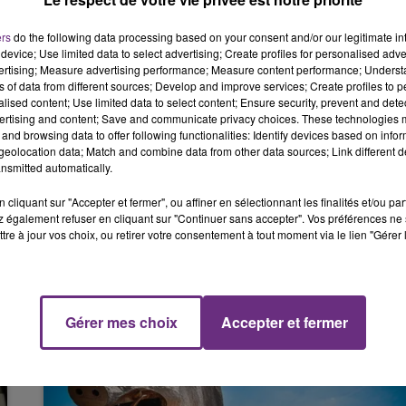
10h00 - 14h00
LE TICKET DE CAISSE
ers
do the following data processing based on your consent and/or our legitimate int
device; Use limited data to select advertising; Create profiles for personalised adver
vertising; Measure advertising performance; Measure content performance; Unders
ns of data from different sources; Develop and improve services; Create profiles to 
andre Ramalingom !
alised content; Use limited data to select content; Ensure security, prevent and detect
ertising and content; Save and communicate privacy choices. These technologies
and browsing data to offer following functionalities: Identify devices based on infor
CVIp
#NationalFFF
pic.twitter.com/4eSDJaaNci
eolocation data; Match and combine data from other data sources; Link different de
nsmitted automatically.
 4, 2022
cliquant sur "Accepter et fermer", ou affiner en sélectionnant les finalités et/ou pa
 également refuser en cliquant sur "Continuer sans accepter". Vos préférences ne 
tre à jour vos choix, ou retirer votre consentement à tout moment via le lien "Gérer 
14h00 - 15h00
La Radio Pop
Gérer mes choix
Accepter et fermer