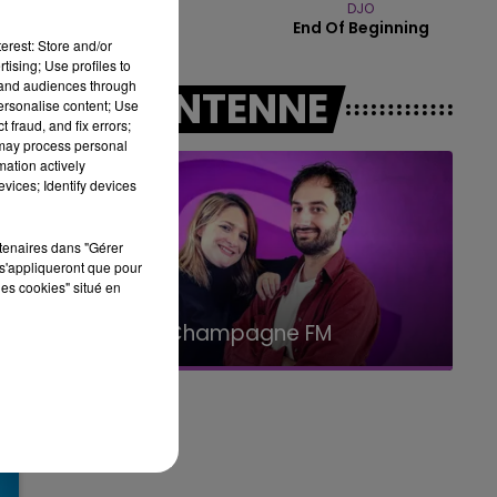
GIMS
DJO
14h00 - 15h00
Soleil
End Of Beginning
LA RADIO POP
erest: Store and/or
tising; Use profiles to
tand audiences through
A L'ANTENNE
personalise content; Use
 fraud, and fix errors;
 may process personal
mation actively
vices; Identify devices
rtenaires dans "Gérer
s'appliqueront que pour
les cookies" situé en
15h00 - 19h00
Le Club Champagne FM