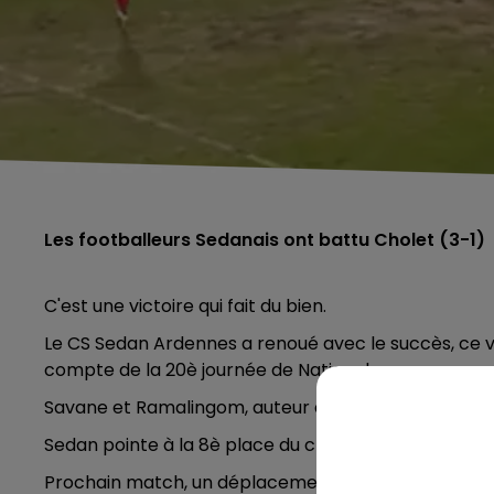
Les footballeurs Sedanais ont battu Cholet (3-1)
C'est une victoire qui fait du bien.
Le CS Sedan Ardennes a renoué avec le succès, ce ve
compte de la 20è journée de Nationale.
Savane et Ramalingom, auteur d'un doublé, sont les
Sedan pointe à la 8è place du championnat.
Prochain match, un déplacement à Avranches le vend