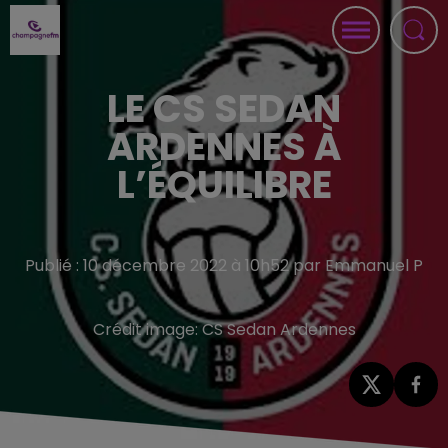
LE CS SEDAN
ARDENNES À
L’ÉQUILIBRE
Publié : 10 décembre 2022 à 10h52 par Emmanuel P
Crédit image:
CS Sedan Ardennes