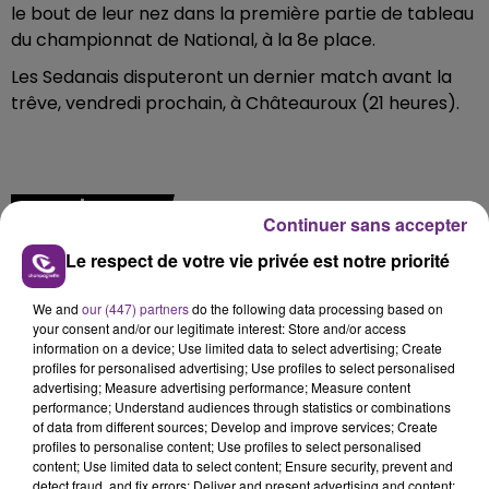
le bout de leur nez dans la première partie de tableau
du championnat de National, à la 8e place.
Les Sedanais disputeront un dernier match avant la
trêve, vendredi prochain, à Châteauroux (21 heures).
FIL D'ACTU
Continuer sans accepter
Le respect de votre vie privée est notre priorité
We and
our (447) partners
do the following data processing based on
your consent and/or our legitimate interest: Store and/or access
information on a device; Use limited data to select advertising; Create
profiles for personalised advertising; Use profiles to select personalised
advertising; Measure advertising performance; Measure content
performance; Understand audiences through statistics or combinations
20h36
of data from different sources; Develop and improve services; Create
SI TOUT LE MONDE FAIT ÇA, MOI L'ANNÉE
profiles to personalise content; Use profiles to select personalised
PROCHAINE JE VENDANGE EN...
content; Use limited data to select content; Ensure security, prevent and
detect fraud, and fix errors; Deliver and present advertising and content;