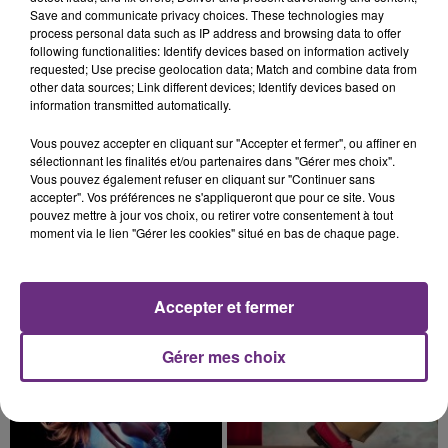
La vendange en Champagne a débuté ce jeudi 6
Save and communicate privacy choices. These technologies may
août dans la commune de Montgueux (Aube). Du
process personal data such as IP address and browsing data to offer
following functionalities: Identify devices based on information actively
jamais vu !
requested; Use precise geolocation data; Match and combine data from
other data sources; Link different devices; Identify devices based on
information transmitted automatically.
Vous pouvez accepter en cliquant sur "Accepter et fermer", ou affiner en
sélectionnant les finalités et/ou partenaires dans "Gérer mes choix".
Vous pouvez également refuser en cliquant sur "Continuer sans
14h39
accepter". Vos préférences ne s'appliqueront que pour ce site. Vous
L'INSPECTION DU TRAVAIL RAPPELLE À
pouvez mettre à jour vos choix, ou retirer votre consentement à tout
L'ORDRE SUR LES CONDITIONS DE...
moment via le lien "Gérer les cookies" situé en bas de chaque page.
Alors que les dates de début des vendange 2026
s'est avéré être plus précoce que prévu,
l'inspection du Travail en profite pour rappeler
Accepter et fermer
TITRES DIFFUSÉS
les conditions de...
Gérer mes choix
21h00
21h00
20h56
20h56