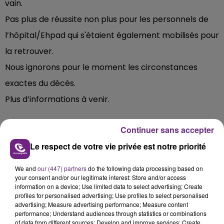
vain.
Pas plus de réussite non plus pour les personnels de
l’hôpital/Ehpad qui s'étaient également mobilisés pour
la retrouver.
Nous ignorons pour le moment les circonstances
exactes du décès.
Plus d’informations à venir.
Continuer sans accepter
Le respect de votre vie privée est notre priorité
FIL D'ACTU
We and
our (447) partners
do the following data processing based on
your consent and/or our legitimate interest: Store and/or access
information on a device; Use limited data to select advertising; Create
profiles for personalised advertising; Use profiles to select personalised
advertising; Measure advertising performance; Measure content
performance; Understand audiences through statistics or combinations
of data from different sources; Develop and improve services; Create