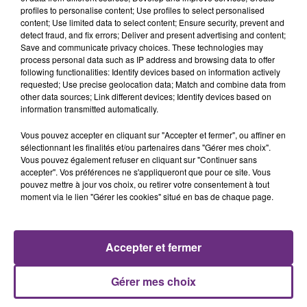
profiles to personalise content; Use profiles to select personalised
content; Use limited data to select content; Ensure security, prevent and
7 août 2026
detect fraud, and fix errors; Deliver and present advertising and content;
LA CENTRALE NUCLÉAIRE DE CHOOZ
Save and communicate privacy choices. These technologies may
TOUJOURS À L'ARRÊT
process personal data such as IP address and browsing data to offer
following functionalities: Identify devices based on information actively
Cela fait déjà une semaine que la centrale
requested; Use precise geolocation data; Match and combine data from
nucléaire ardennaise est à l'arrêt. Une situation
other data sources; Link different devices; Identify devices based on
information transmitted automatically.
justifiée par la sécheresse intense qui est toujours
présente.
Vous pouvez accepter en cliquant sur "Accepter et fermer", ou affiner en
sélectionnant les finalités et/ou partenaires dans "Gérer mes choix".
Vous pouvez également refuser en cliquant sur "Continuer sans
accepter". Vos préférences ne s'appliqueront que pour ce site. Vous
pouvez mettre à jour vos choix, ou retirer votre consentement à tout
moment via le lien "Gérer les cookies" situé en bas de chaque page.
7 août 2026
LE MAGASIN JOUÉCLUB DE REIMS FERME
SES PORTES
Accepter et fermer
C'était l'une des institutions du centre-ville
rémois. Le magasin JouéClub est contraint de
Gérer mes choix
fermer ses portes.
TITRES DIFFUSÉS