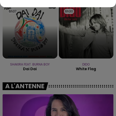
6h37
6h37
6h30
6h30
SHAKIRA FEAT. BURNA BOY
DIDO
Dai Dai
White Flag
A L'ANTENNE