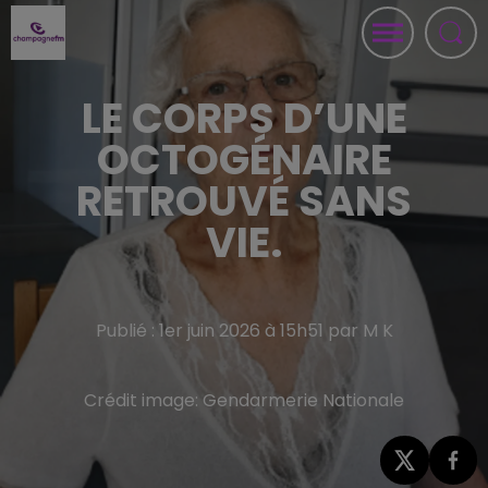
LE CORPS D’UNE
OCTOGÉNAIRE
RETROUVÉ SANS
VIE.
Publié : 1er juin 2026 à 15h51 par M K
Crédit image:
Gendarmerie Nationale