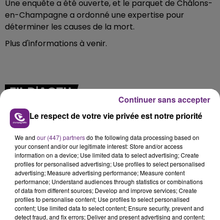
Une enquête a été ouverte, et le parquet de Châlons-
en-Champagne a ordonné une expertise pour
déterminer les causes de la mort.
Plus d'informations à venir.
FIL D'ACTU
Continuer sans accepter
Le respect de votre vie privée est notre priorité
We and
our (447) partners
do the following data processing based on
your consent and/or our legitimate interest: Store and/or access
information on a device; Use limited data to select advertising; Create
profiles for personalised advertising; Use profiles to select personalised
advertising; Measure advertising performance; Measure content
performance; Understand audiences through statistics or combinations
11h37
of data from different sources; Develop and improve services; Create
LA CENTRALE NUCLÉAIRE DE CHOOZ
profiles to personalise content; Use profiles to select personalised
TOUJOURS À L'ARRÊT
content; Use limited data to select content; Ensure security, prevent and
detect fraud, and fix errors; Deliver and present advertising and content;