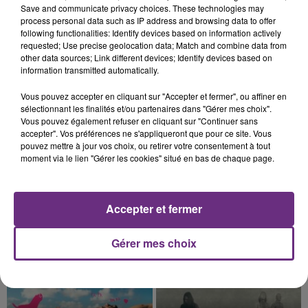
Cela fait déjà une semaine que la centrale
Save and communicate privacy choices. These technologies may
nucléaire ardennaise est à l'arrêt. Une situation
process personal data such as IP address and browsing data to offer
justifiée par la sécheresse intense qui est toujours
following functionalities: Identify devices based on information actively
requested; Use precise geolocation data; Match and combine data from
présente.
other data sources; Link different devices; Identify devices based on
information transmitted automatically.
Vous pouvez accepter en cliquant sur "Accepter et fermer", ou affiner en
sélectionnant les finalités et/ou partenaires dans "Gérer mes choix".
Vous pouvez également refuser en cliquant sur "Continuer sans
10h16
accepter". Vos préférences ne s'appliqueront que pour ce site. Vous
LE MAGASIN JOUÉCLUB DE REIMS FERME
pouvez mettre à jour vos choix, ou retirer votre consentement à tout
SES PORTES
moment via le lien "Gérer les cookies" situé en bas de chaque page.
C'était l'une des institutions du centre-ville
rémois. Le magasin JouéClub est contraint de
fermer ses portes.
Accepter et fermer
TITRES DIFFUSÉS
Gérer mes choix
19h48
19h48
19h45
19h45