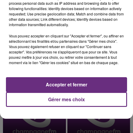
process personal data such as IP address and browsing data to offer
présente.
following functionalities: Identify devices based on information actively
requested; Use precise geolocation data; Match and combine data from
other data sources; Link different devices; Identify devices based on
information transmitted automatically.
Vous pouvez accepter en cliquant sur "Accepter et fermer", ou affiner en
7 août 2026
sélectionnant les finalités et/ou partenaires dans "Gérer mes choix".
LE MAGASIN JOUÉCLUB DE REIMS FERME
Vous pouvez également refuser en cliquant sur "Continuer sans
SES PORTES
accepter". Vos préférences ne s'appliqueront que pour ce site. Vous
pouvez mettre à jour vos choix, ou retirer votre consentement à tout
C'était l'une des institutions du centre-ville
moment via le lien "Gérer les cookies" situé en bas de chaque page.
rémois. Le magasin JouéClub est contraint de
fermer ses portes.
TITRES DIFFUSÉS
Accepter et fermer
6h30
6h30
6h26
6h26
Gérer mes choix