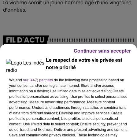
La victime serait un jeune homme âgé d’une vingtaine
d’années.
FIL D'ACTU
Continuer sans accepter
Le respect de votre vie privée est
notre priorité
We and
our (447) partners
do the following data processing based on
your consent and/or our legitimate interest: Store and/or access
information on a device; Use limited data to select advertising; Create
profiles for personalised advertising; Use profiles to select personalised
7 août 2026
advertising; Measure advertising performance; Measure content
LA CENTRALE NUCLÉAIRE DE CHOOZ
performance; Understand audiences through statistics or combinations
TOUJOURS À L'ARRÊT
of data from different sources; Develop and improve services; Create
profiles to personalise content; Use profiles to select personalised
Cela fait déjà une semaine que la centrale
content; Use limited data to select content; Ensure security, prevent and
nucléaire ardennaise est à l'arrêt. Une situation
detect fraud, and fix errors; Deliver and present advertising and content;
justifiée par la sécheresse intense qui est toujours
Save and communicate privacy choices. These technologies may