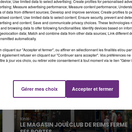
hôpital d’Épernay.
device; Use limited data to select advertising; Create profiles for personalised adver
15h00 - 19h00
vertising; Measure advertising performance; Measure content performance; Unders
LE CLUB CHAMPAGNE FM
ns of data from different sources; Develop and improve services; Create profiles to 
voqué l'accident.
alised content; Use limited data to select content; Ensure security, prevent and detect
ertising and content; Save and communicate privacy choices. These technologies
and browsing data to offer following functionalities: Identify devices based on infor
eolocation data; Match and combine data from other data sources; Link different de
nsmitted automatically.
cliquant sur "Accepter et fermer", ou affiner en sélectionnant les finalités et/ou pa
 également refuser en cliquant sur "Continuer sans accepter". Vos préférences ne 
tre à jour vos choix, ou retirer votre consentement à tout moment via le lien "Gérer 
19h00 - 19h15
LA POP MACHINE - CHAMPAGNE FM
Gérer mes choix
Accepter et fermer
10h16
LE MAGASIN JOUÉCLUB DE REIMS FERME
SES PORTES