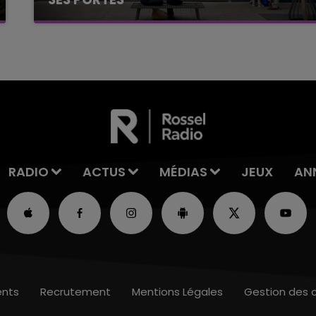
C'était l'une des institutions du centre-ville
rémois. Le magasin JouéClub est contraint de
fermer ses portes.
RADIO
ACTUS
MÉDIAS
JEUX
AN
nts
Recrutement
Mentions Légales
Gestion des 