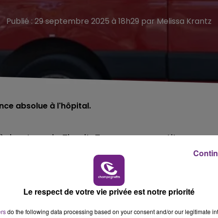
Publié : 29 septembre 2025 à 18h29 par Melissa Krantz
ce absolue à l'hôpital.
 à hauteur de Thoult-Trosnay, une petite
Contin
a Marne.
r un homme de 75 ans, bloqué dans son
Le respect de votre vie privée est notre priorité
ers
do the following data processing based on your consent and/or our legitimate int