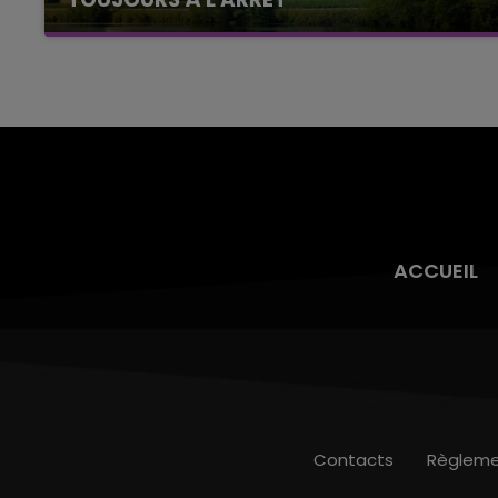
Cela fait déjà une semaine que la centrale
nucléaire ardennaise est à l'arrêt. Une situation
justifiée par la sécheresse intense qui est
toujours présente.
ACCUEIL
Contacts
Règleme