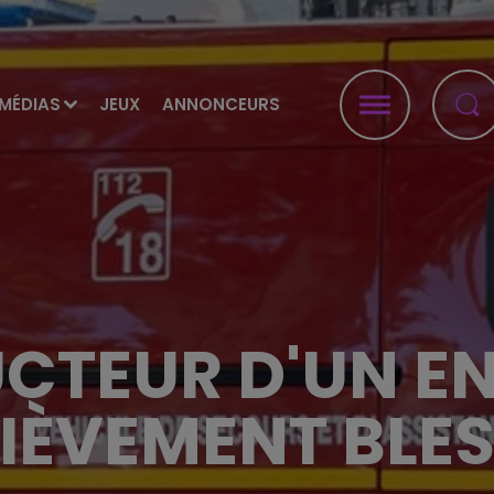
MÉDIAS
JEUX
ANNONCEURS
UCTEUR D'UN E
IÈVEMENT BLES