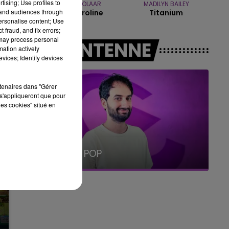
tising; Use profiles to
ZAHO & MC SOLAAR
MADILYN BAILEY
19h00 - 19h15
tand audiences through
Comme Caroline
Titanium
LA POP MACHINE - CHAMPAGNE FM
personalise content; Use
 fraud, and fix errors;
 may process personal
A L'ANTENNE
mation actively
vices; Identify devices
rtenaires dans "Gérer
s'appliqueront que pour
les cookies" situé en
19h15 - 20h00
LA RADIO POP