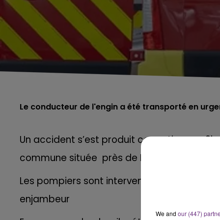
Le conducteur de l'engin a été transporté en urgen
Un accident s’est produit ce matin vers 9h
commune située près de Montmirail dans l
Les pompiers sont intervenus pour secouri
enjambeur
We and
our (447) partn