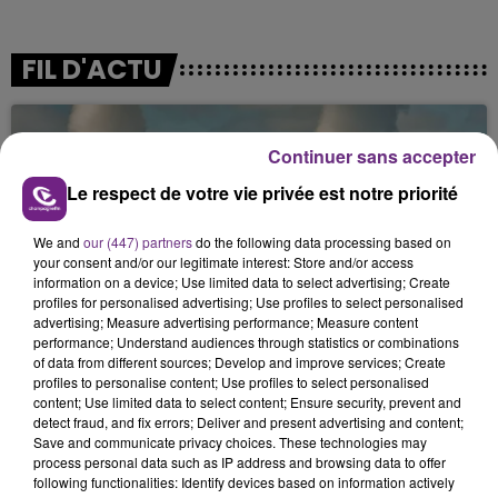
FIL D'ACTU
Continuer sans accepter
Le respect de votre vie privée est notre priorité
We and
our (447) partners
do the following data processing based on
your consent and/or our legitimate interest: Store and/or access
information on a device; Use limited data to select advertising; Create
7 août 2026
profiles for personalised advertising; Use profiles to select personalised
LA CENTRALE NUCLÉAIRE DE CHOOZ
advertising; Measure advertising performance; Measure content
TOUJOURS À L'ARRÊT
performance; Understand audiences through statistics or combinations
Cela fait déjà une semaine que la centrale
of data from different sources; Develop and improve services; Create
profiles to personalise content; Use profiles to select personalised
nucléaire ardennaise est à l'arrêt. Une situation
content; Use limited data to select content; Ensure security, prevent and
justifiée par la sécheresse intense qui est toujours
detect fraud, and fix errors; Deliver and present advertising and content;
présente.
Save and communicate privacy choices. These technologies may
process personal data such as IP address and browsing data to offer
following functionalities: Identify devices based on information actively