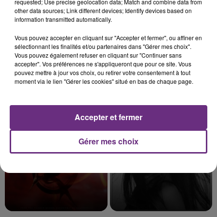
requested; Use precise geolocation data; Match and combine data from
other data sources; Link different devices; Identify devices based on
information transmitted automatically.
7 août 2026
LE MAGASIN JOUÉCLUB DE REIMS FERME
Vous pouvez accepter en cliquant sur "Accepter et fermer", ou affiner en
sélectionnant les finalités et/ou partenaires dans "Gérer mes choix".
SES PORTES
Vous pouvez également refuser en cliquant sur "Continuer sans
C'était l'une des institutions du centre-ville
accepter". Vos préférences ne s'appliqueront que pour ce site. Vous
rémois. Le magasin JouéClub est contraint de
pouvez mettre à jour vos choix, ou retirer votre consentement à tout
moment via le lien "Gérer les cookies" situé en bas de chaque page.
fermer ses portes.
TITRES DIFFUSÉS
Accepter et fermer
17h48
17h48
17h45
17h45
Gérer mes choix