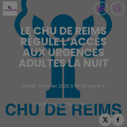
LE CHU DE REIMS
RÉGULE L’ACCÈS
AUX URGENCES
ADULTES LA NUIT
Publié : 5 février 2026 à 18h58 par M K
Crédit image:
Chu de Reims