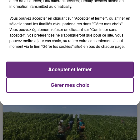
other data sources; Link different devices; Identify devices based on
FIL D'ACTU
information transmitted automatically.
Vous pouvez accepter en cliquant sur "Accepter et fermer", ou affiner en
sélectionnant les finalités et/ou partenaires dans "Gérer mes choix".
Vous pouvez également refuser en cliquant sur "Continuer sans
accepter". Vos préférences ne s'appliqueront que pour ce site. Vous
pouvez mettre à jour vos choix, ou retirer votre consentement à tout
moment via le lien "Gérer les cookies" situé en bas de chaque page.
6 août 2026
Accepter et fermer
SI TOUT LE MONDE FAIT ÇA, MOI L'ANNÉE
PROCHAINE JE VENDANGE EN...
Gérer mes choix
La vendange en Champagne a débuté ce jeudi 6
août dans la commune de Montgueux (Aube). Du
jamais vu !