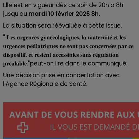
Elle est en vigueur dès ce soir de 20h à 8h
jusqu'au
mardi 10 février 2026 8h.
La situation sera réévaluée à cette issue.
" 𝐋𝐞𝐬 𝐮𝐫𝐠𝐞𝐧𝐜𝐞𝐬 𝐠𝐲𝐧𝐞́𝐜𝐨𝐥𝐨𝐠𝐢𝐪𝐮𝐞𝐬, 𝐥𝐚 𝐦𝐚𝐭𝐞𝐫𝐧𝐢𝐭𝐞́ 𝐞𝐭 𝐥𝐞𝐬
𝐮𝐫𝐠𝐞𝐧𝐜𝐞𝐬 𝐩𝐞́𝐝𝐢𝐚𝐭𝐫𝐢𝐪𝐮𝐞𝐬 𝐧𝐞 𝐬𝐨𝐧𝐭 𝐩𝐚𝐬 𝐜𝐨𝐧𝐜𝐞𝐫𝐧𝐞́𝐞𝐬 𝐩𝐚𝐫 𝐜𝐞
𝐝𝐢𝐬𝐩𝐨𝐬𝐢𝐭𝐢𝐟, 𝐞𝐭 𝐫𝐞𝐬𝐭𝐞𝐧𝐭 𝐚𝐜𝐜𝐞𝐬𝐬𝐢𝐛𝐥𝐞𝐬 𝐬𝐚𝐧𝐬 𝐫𝐞́𝐠𝐮𝐥𝐚𝐭𝐢𝐨𝐧
𝐩𝐫𝐞́𝐚𝐥𝐚𝐛𝐥𝐞."peut-on lire dans le communiqué.
Une décision prise en concertation avec
l'Agence Régionale de Santé.