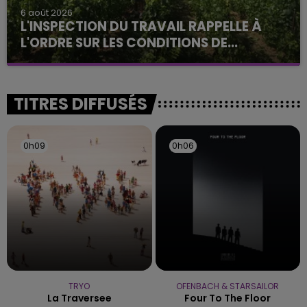
6 août 2026
L'INSPECTION DU TRAVAIL RAPPELLE À
L'ORDRE SUR LES CONDITIONS DE...
Alors que les dates de début des vendange 2026
s'est avéré être plus précoce que prévu,
l'inspection du Travail en profite pour rappeler
TITRES DIFFUSÉS
les conditions de...
0h09
0h09
0h06
0h06
TRYO
OFENBACH & STARSAILOR
La Traversee
Four To The Floor