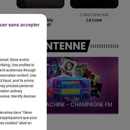
15h00 - 19h00
LE CLUB CHAMPAGNE FM
RAYE
CHRISTOPHE MAE
Where Is My
La Lune
uer sans accepter
Husband!
A L'ANTENNE
erest: Store and/or
tising; Use profiles to
tand audiences through
personalise content; Use
 fraud, and fix errors;
 may process personal
mation actively
vices; Identify devices
19h00 - 19h15
LA POP MACHINE - CHAMPAGNE FM
rtenaires dans "Gérer
s'appliqueront que pour
les cookies" situé en