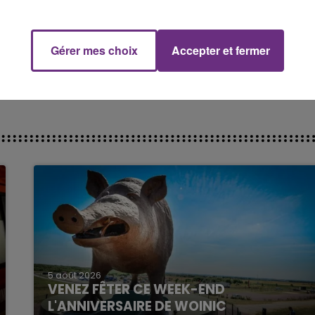
 du dépôt de cookies que vous avez exprimé. Si vous
 votre accord en cliquant sur le bouton ci-dessous.
Gérer mes choix
Accepter et fermer
her l'élément
5 août 2026
VENEZ FÊTER CE WEEK-END
L'ANNIVERSAIRE DE WOINIC