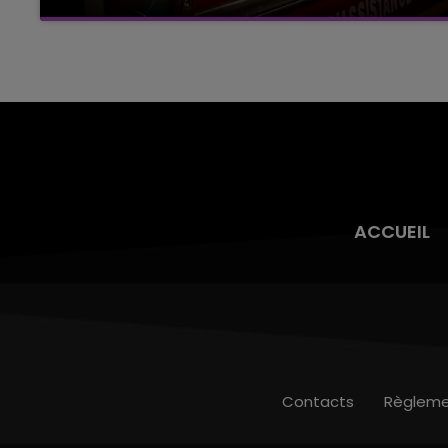
Un feu de remorque s'est déclaré ce mercredi
en fin de matinée sur l'A34.
ACCUEIL
Contacts
Règleme