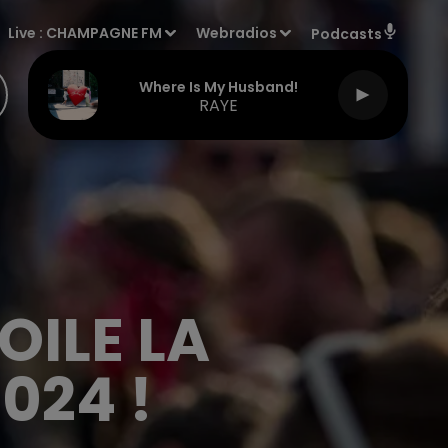
Live :
CHAMPAGNE FM
Webradios
Podcasts
Where Is My Husband!
RAYE
OILE LA
024 !