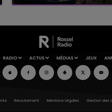
Ce samedi 8 août sera un grand jour :
l'anniversaire du plus gros sanglier du monde.
Une fête est donc organisée et vous êtes tous
conviés !
RADIO
ACTUS
MÉDIAS
JEUX
AN
nts
Recrutement
Mentions Légales
Gestion des 