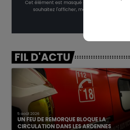
Cet élément est masqué compte-tenu du refus
souhaitez l'afficher, merci de nous donner
Affic
FIL D'ACTU
5 août 2026
UN FEU DE REMORQUE BLOQUE LA
CIRCULATION DANS LES ARDENNES