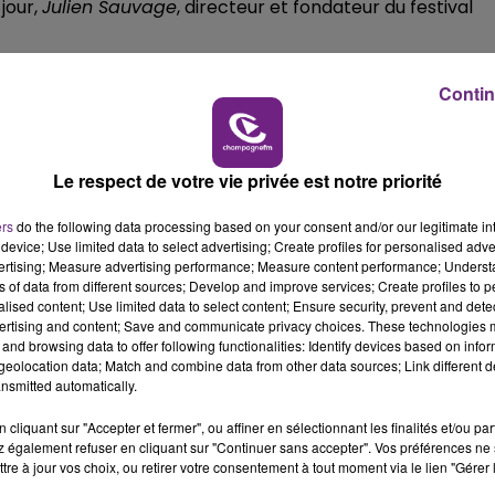
jour
,
Julien
Sauvage
, directeur et fondateur du
festival
14h00 - 15h00
LA RADIO POP
more, Justice, Shakaponk, Korn, SCH, Shay,Vladimir
Contin
 retrouver sur le
site du festival.
Le respect de votre vie privée est notre priorité
ers
do the following data processing based on your consent and/or our legitimate int
device; Use limited data to select advertising; Create profiles for personalised adver
vertising; Measure advertising performance; Measure content performance; Unders
ns of data from different sources; Develop and improve services; Create profiles to 
alised content; Use limited data to select content; Ensure security, prevent and detect
ertising and content; Save and communicate privacy choices. These technologies
 du dépôt de cookies que vous avez exprimé. Si vous
and browsing data to offer following functionalities: Identify devices based on infor
 votre accord en cliquant sur le bouton ci-dessous.
eolocation data; Match and combine data from other data sources; Link different de
15h00 - 19h00
nsmitted automatically.
Le Club Champagne FM
her l'élément
cliquant sur "Accepter et fermer", ou affiner en sélectionnant les finalités et/ou pa
 également refuser en cliquant sur "Continuer sans accepter". Vos préférences ne 
tre à jour vos choix, ou retirer votre consentement à tout moment via le lien "Gérer 