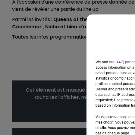
À l'occasion d'une conférence de presse donnée ce 
vient
de révéler une partie du line
up
.
10h00 - 14h00
LE TICKET DE CAISSE
Parmi les invités :
Queens of the Stone Age, Mackle
Cauchemar , Ninho et bien d'autres....
Toutes les infos programmation et billetterie sont à
We and
our (447) partn
access information on a 
select personalised ad
statistics or combinatio
profiles to select person
Deliver and present adv
Cet élément est masqué compte-tenu du refus
data such as IP address 
souhaitez l'afficher, merci de nous donner
requested; Use precise g
14h00 - 15h00
based on information tra
La Radio Pop
Affic
Vous pouvez accepter en 
mes choix". Vous pouvez
ce site. Vous pouvez met
bas de chaque page.