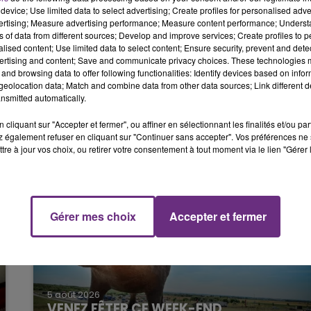
6h00 - 10h00
device; Use limited data to select advertising; Create profiles for personalised adver
LA FAMILLE
ui est en train de s’enfoncer doucement vers le fond de
vertising; Measure advertising performance; Measure content performance; Unders
ns of data from different sources; Develop and improve services; Create profiles to 
alised content; Use limited data to select content; Ensure security, prevent and detect
ertising and content; Save and communicate privacy choices. These technologies
tir le bus de l'eau.
and browsing data to offer following functionalities: Identify devices based on infor
eolocation data; Match and combine data from other data sources; Link different de
nsmitted automatically.
cliquant sur "Accepter et fermer", ou affiner en sélectionnant les finalités et/ou pa
 également refuser en cliquant sur "Continuer sans accepter". Vos préférences ne 
tre à jour vos choix, ou retirer votre consentement à tout moment via le lien "Gérer 
Gérer mes choix
Accepter et fermer
10h00 - 14h00
LE TICKET DE CAISSE
5 août 2026
VENEZ FÊTER CE WEEK-END