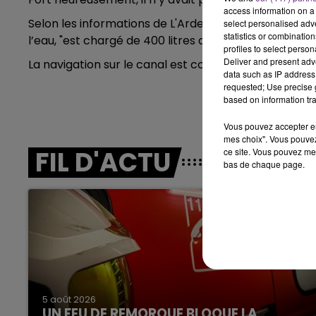
LE BEST OF DE LA FAMILLE
access information on a 
CHAMPAGNE FM
Selon les informations de L'Ardennais, le véhicule q
select personalised ad
statistics or combinatio
l’eau, "est chargé de 400 litres de gas-oil".
profiles to select person
Deliver and present adv
La navigation sur le canal est coupée, le temps de sor
data such as IP address 
requested; Use precise g
based on information tra
Vous pouvez accepter en 
mes choix". Vous pouvez
FIL D'ACTU
ce site. Vous pouvez met
bas de chaque page.
LE
6h00 - 10h00
La Famille
5 août 2026
UN FEU DE REMORQUE BLOQUE LA