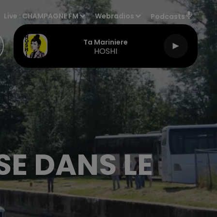
Live :
CHAMPAGNE FM
Webradios
Podcasts
Ta Mariniere
HOSHI
SE DANS LE