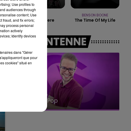
10h00 - 14h00
tising; Use profiles to
LE TICKET DE CAISSE
tand audiences through
personalise content; Use
HOSHI
BENSON BOONE
Ta Mariniere
The Time Of My Life
 fraud, and fix errors;
 may process personal
mation actively
vices; Identify devices
A L'ANTENNE
rtenaires dans "Gérer
s'appliqueront que pour
les cookies" situé en
14h00 - 15h00
La Radio Pop