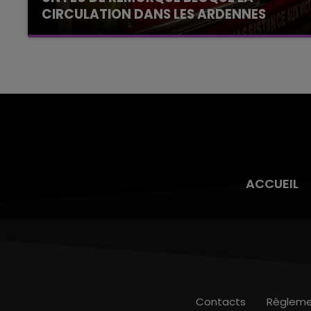
CIRCULATION DANS LES ARDENNES
Un feu de remorque s'est déclaré ce mercredi
en fin de matinée sur l'A34.
ACCUEIL
Contacts
Règleme