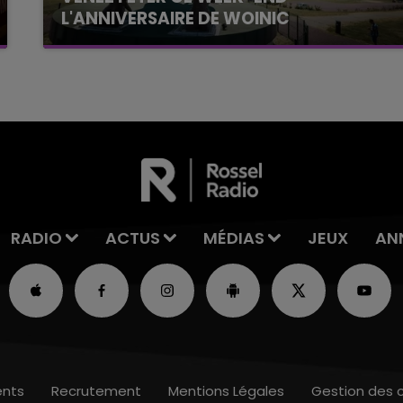
L'ANNIVERSAIRE DE WOINIC
Ce samedi 8 août sera un grand jour :
l'anniversaire du plus gros sanglier du monde.
Une fête est donc organisée et vous êtes tous
conviés !
RADIO
ACTUS
MÉDIAS
JEUX
AN
nts
Recrutement
Mentions Légales
Gestion des 