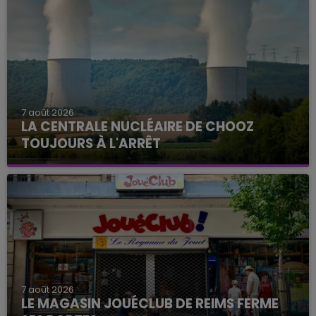
7 août 2026
LA CENTRALE NUCLÉAIRE DE CHOOZ
TOUJOURS À L'ARRÊT
Cela fait déjà une semaine que la centrale
nucléaire ardennaise est à l'arrêt. Une situation
justifiée par la sécheresse intense qui est toujours
présente.
7 août 2026
LE MAGASIN JOUÉCLUB DE REIMS FERME