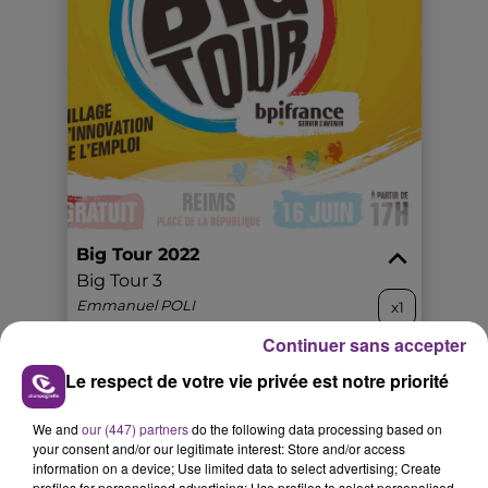
Continuer sans accepter
Le respect de votre vie privée est notre priorité
We and
our (447) partners
do the following data processing based on
your consent and/or our legitimate interest: Store and/or access
Patrice Bégay, directeur exécutif de la communication
information on a device; Use limited data to select advertising; Create
profiles for personalised advertising; Use profiles to select personalised