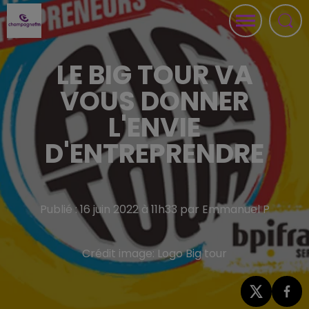
LE BIG TOUR VA
VOUS DONNER
L'ENVIE
D'ENTREPRENDRE
Publié : 16 juin 2022 à 11h33 par Emmanuel P
Crédit image:
Logo Big tour