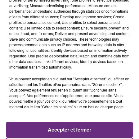
de BPI France, n’a évidemment pas choisi Reims et la
advertising; Measure advertising performance; Measure content
région Grand Est par hasard.
performance; Understand audiences through statistics or combinations
of data from different sources; Develop and improve services; Create
profiles to personalise content; Use profiles to select personalised
content; Use limited data to select content; Ensure security, prevent and
detect fraud, and fix errors; Deliver and present advertising and content;
Save and communicate privacy choices. These technologies may
process personal data such as IP address and browsing data to offer
following functionalities: Identify devices based on information actively
requested; Use precise geolocation data; Match and combine data from
other data sources; Link different devices; Identify devices based on
information transmitted automatically.
Vous pouvez accepter en cliquant sur "Accepter et fermer", ou affiner en
sélectionnant les finalités et/ou partenaires dans "Gérer mes choix".
Vous pouvez également refuser en cliquant sur "Continuer sans
accepter". Vos préférences ne s'appliqueront que pour ce site. Vous
pouvez mettre à jour vos choix, ou retirer votre consentement à tout
moment via le lien "Gérer les cookies" situé en bas de chaque page.
Accepter et fermer