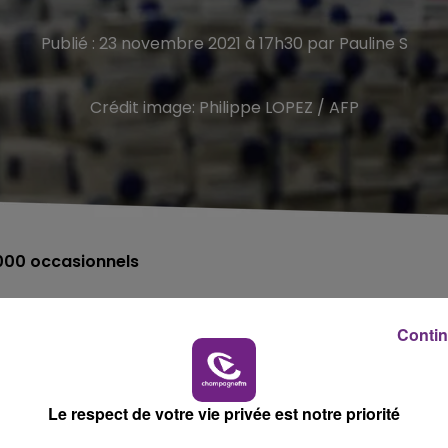
Publié : 23 novembre 2021 à 17h30 par Pauline S
Crédit image:
Philippe LOPEZ / AFP
 000 occasionnels
re la 37eme campagne annuelle.
Contin
ent sur l’aggravation de la précarité des plus démunis.
du cœur ont aidé 1,2 million de personnes (dont 59 000
 millions l’année précédente.
Le respect de votre vie privée est notre priorité