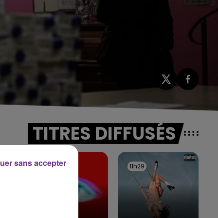
TITRES DIFFUSÉS
uer sans accepter
11h35
11h35
11h29
11h29