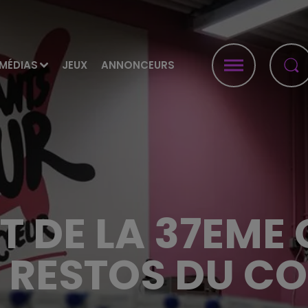
MÉDIAS
JEUX
ANNONCEURS
T DE LA 37EME
 RESTOS DU C