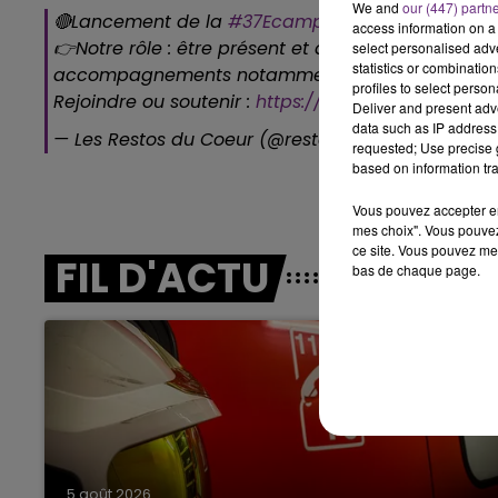
We and
our (447) partn
10h00 - 14h00
🔴Lancement de la
#37Ecampagne
!
access information on a 
LE TICKET DE CAISSE
👉Notre rôle : être présent et agir pour l’avenir e
select personalised ad
statistics or combinatio
accompagnements notamment d’inclusion social
profiles to select person
Rejoindre ou soutenir :
https://t.co/RIjIH6oPRq
#Etr
Deliver and present adv
data such as IP address 
— Les Restos du Coeur (@restosducoeur)
Novembe
requested; Use precise g
based on information tra
Vous pouvez accepter en 
mes choix". Vous pouvez
ce site. Vous pouvez met
FIL D'ACTU
bas de chaque page.
15h00 - 19h00
Le Club Champagne FM
5 août 2026