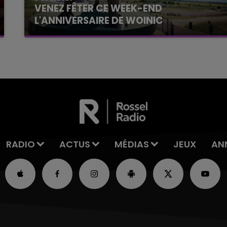
VENEZ FÊTER CE WEEK-END
L'ANNIVERSAIRE DE WOINIC
Ce samedi 8 août sera un grand jour :
l'anniversaire du plus gros sanglier du monde.
Une fête est donc organisée et vous êtes tous
conviés !
RADIO
ACTUS
MÉDIAS
JEUX
AN