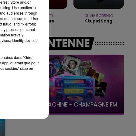
erest: Store and/or
15h00 - 19h00
tising; Use profiles to
LE CLUB CHAMPAGNE FM
tand audiences through
TEMPER CITY
OLIVIA RODRIGO
personalise content; Use
Self Aware
Stupid Song
 fraud, and fix errors;
NF
 may process personal
mation actively
A L'ANTENNE
vices; Identify devices
rtenaires dans "Gérer
s'appliqueront que pour
les cookies" situé en
19h15 - 20h00
LA RADIO POP