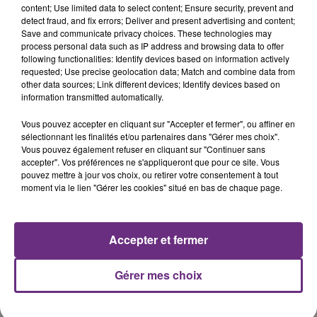
11h37
content; Use limited data to select content; Ensure security, prevent and
LA CENTRALE NUCLÉAIRE DE CHOOZ
detect fraud, and fix errors; Deliver and present advertising and content;
TOUJOURS À L'ARRÊT
Save and communicate privacy choices. These technologies may
process personal data such as IP address and browsing data to offer
Cela fait déjà une semaine que la centrale
following functionalities: Identify devices based on information actively
nucléaire ardennaise est à l'arrêt. Une situation
requested; Use precise geolocation data; Match and combine data from
justifiée par la sécheresse intense qui est toujours
other data sources; Link different devices; Identify devices based on
information transmitted automatically.
présente.
Vous pouvez accepter en cliquant sur "Accepter et fermer", ou affiner en
sélectionnant les finalités et/ou partenaires dans "Gérer mes choix".
Vous pouvez également refuser en cliquant sur "Continuer sans
accepter". Vos préférences ne s'appliqueront que pour ce site. Vous
pouvez mettre à jour vos choix, ou retirer votre consentement à tout
10h16
moment via le lien "Gérer les cookies" situé en bas de chaque page.
LE MAGASIN JOUÉCLUB DE REIMS FERME
SES PORTES
C'était l'une des institutions du centre-ville
Accepter et fermer
rémois. Le magasin JouéClub est contraint de
fermer ses portes.
TITRES DIFFUSÉS
Gérer mes choix
19h57
19h57
19h55
19h55