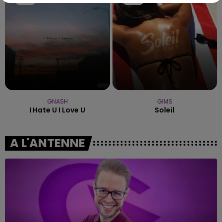
GNASH
GIMS
I Hate U I Love U
Soleil
A L'ANTENNE