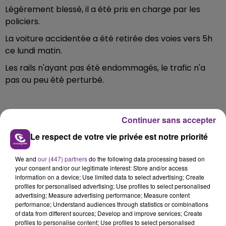
Légèrement blessé, il a été pris en charge par les
policiers.
La voiture accidentée a été retirée des voies vers 5h
ce lundi matin.
Les rails n'ayant pas été endommagés, le trafic n'a
pas ou peu été perturbé.
Continuer sans accepter
FIL D'ACTU
Le respect de votre vie privée est notre priorité
We and
our (447) partners
do the following data processing based on
your consent and/or our legitimate interest: Store and/or access
information on a device; Use limited data to select advertising; Create
profiles for personalised advertising; Use profiles to select personalised
advertising; Measure advertising performance; Measure content
performance; Understand audiences through statistics or combinations
of data from different sources; Develop and improve services; Create
profiles to personalise content; Use profiles to select personalised