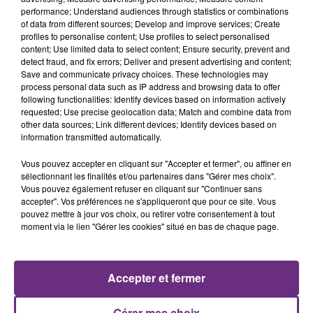
performance; Understand audiences through statistics or combinations
of data from different sources; Develop and improve services; Create
profiles to personalise content; Use profiles to select personalised
content; Use limited data to select content; Ensure security, prevent and
detect fraud, and fix errors; Deliver and present advertising and content;
Save and communicate privacy choices. These technologies may
11h37
process personal data such as IP address and browsing data to offer
LA CENTRALE NUCLÉAIRE DE CHOOZ
following functionalities: Identify devices based on information actively
requested; Use precise geolocation data; Match and combine data from
TOUJOURS À L'ARRÊT
other data sources; Link different devices; Identify devices based on
Cela fait déjà une semaine que la centrale
information transmitted automatically.
nucléaire ardennaise est à l'arrêt. Une situation
Vous pouvez accepter en cliquant sur "Accepter et fermer", ou affiner en
justifiée par la sécheresse intense qui est toujours
sélectionnant les finalités et/ou partenaires dans "Gérer mes choix".
présente.
Vous pouvez également refuser en cliquant sur "Continuer sans
accepter". Vos préférences ne s'appliqueront que pour ce site. Vous
pouvez mettre à jour vos choix, ou retirer votre consentement à tout
moment via le lien "Gérer les cookies" situé en bas de chaque page.
10h16
LE MAGASIN JOUÉCLUB DE REIMS FERME
Accepter et fermer
SES PORTES
C'était l'une des institutions du centre-ville
Gérer mes choix