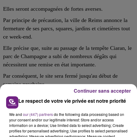
Elles seront accompagnées de fortes averses.
Par principe de précaution, la ville de Reims annonce la
fermeture de ses parcs, squares, jardins et cimetières tout
ce week-end.
Elle précise que, suite au passage de la tempête Ciaran, le
parc de Champagne a subi de nombreux dégâts qui
nécessitent une remise en état importante.
Par conséquent, le site sera fermé jusqu'au début de
semaine prochaine.
Continuer sans accepter
Le respect de votre vie privée est notre priorité
FIL D'ACTU
We and
our (447) partners
do the following data processing based on
your consent and/or our legitimate interest: Store and/or access
information on a device; Use limited data to select advertising; Create
profiles for personalised advertising; Use profiles to select personalised
advertising; Measure advertising performance; Measure content