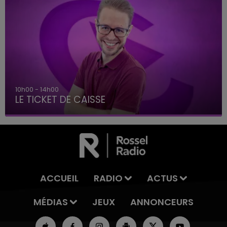
14h00 - 15h00
CAISSE
La Radio Pop
ACCUEIL
RADIO
ACTUS
MÉDIAS
JEUX
ANNONCEURS