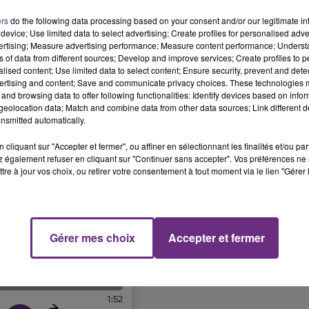
ers
do the following data processing based on your consent and/or our legitimate int
device; Use limited data to select advertising; Create profiles for personalised adver
vertising; Measure advertising performance; Measure content performance; Unders
ns of data from different sources; Develop and improve services; Create profiles to 
alised content; Use limited data to select content; Ensure security, prevent and detect
ertising and content; Save and communicate privacy choices. These technologies
and browsing data to offer following functionalities: Identify devices based on infor
eolocation data; Match and combine data from other data sources; Link different de
nsmitted automatically.
cliquant sur "Accepter et fermer", ou affiner en sélectionnant les finalités et/ou pa
 également refuser en cliquant sur "Continuer sans accepter". Vos préférences ne 
tre à jour vos choix, ou retirer votre consentement à tout moment via le lien "Gérer 
Gérer mes choix
Accepter et fermer