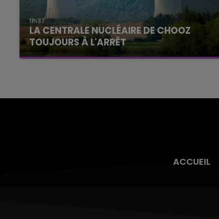
11h37
LA CENTRALE NUCLÉAIRE DE CHOOZ
TOUJOURS À L'ARRÊT
Cela fait déjà une semaine que la centrale
nucléaire ardennaise est à l'arrêt. Une situation
justifiée par la sécheresse intense qui est
toujours présente.
ACCUEIL