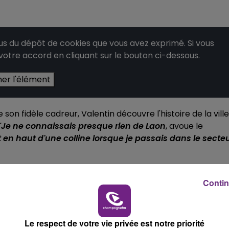
10h00 - 14h00
LE TICKET DE CAISSE
 du dépôt de cookies que vous avez exprimé. Si vous
 votre accord en cliquant sur le bouton ci-dessous.
her l'élément
n fidèle cadreur, Valentin découvre l'histoire de la ville
"Je ne connaissais presque rien de Laon
, avoue le
t en haut d'une colline lorsque je passais dans le secte
14h00 - 15h00
e toujours de la même façon: d'abord, il découvre par lui-
La Radio Pop
Contin
ocher des offices de tourisme pour approfondir ses
om de Champagne FM
:
Le respect de votre vie privée est notre priorité