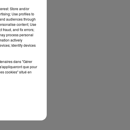
erest: Store and/or
tising; Use profiles to
tand audiences through
personalise content; Use
 fraud, and fix errors;
 may process personal
mation actively
vices; Identify devices
rtenaires dans "Gérer
s'appliqueront que pour
les cookies" situé en