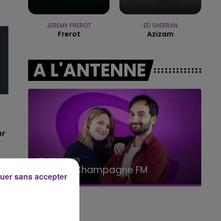
14h00 - 15h00
LA RADIO POP
JEREMY FREROT
ED SHEERAN
Frerot
Azizam
A L'ANTENNE
ur
15h00 - 19h00
Le Club Champagne FM
uer sans accepter