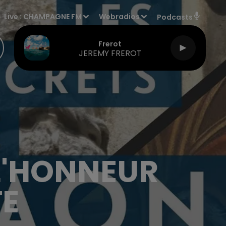
Live :
CHAMPAGNE FM
Webradios
Podcasts
Frerot
JEREMY FREROT
 L'HONNEUR
TE