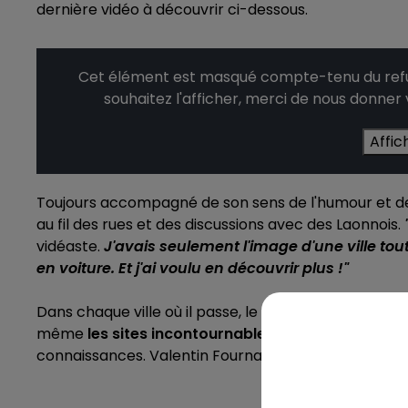
dernière vidéo à découvrir ci-dessous.
6h00 - 10h00
LA FAMILLE
Cet élément est masqué compte-tenu du refus
souhaitez l'afficher, merci de nous donner
Affic
Toujours accompagné de son sens de l'humour et de so
au fil des rues et des discussions avec des Laonnois.
vidéaste.
J'avais seulement l'image d'une ville tou
en voiture. Et j'ai voulu en découvrir plus !"
10h00 - 14h00
Dans chaque ville où il passe, le youtubeur fonctionn
LE TICKET DE CAISSE
même
les sites incontournables
avant de se rappr
connaissances. Valentin Fournaise est l'invité du
Zo