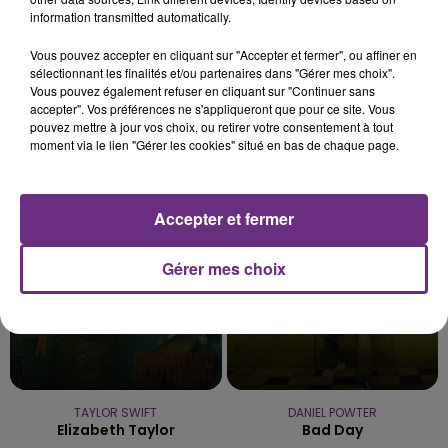
5 août 2026
information transmitted automatically.
UN FEU DE REMORQUE BLOQUE LA
CIRCULATION DANS LES ARDENNES
Vous pouvez accepter en cliquant sur "Accepter et fermer", ou affiner en
sélectionnant les finalités et/ou partenaires dans "Gérer mes choix".
Un feu de remorque s'est déclaré ce mercredi en
Vous pouvez également refuser en cliquant sur "Continuer sans
fin de matinée sur l'A34.
accepter". Vos préférences ne s'appliqueront que pour ce site. Vous
pouvez mettre à jour vos choix, ou retirer votre consentement à tout
TITRES DIFFUSÉS
moment via le lien "Gérer les cookies" situé en bas de chaque page.
18h08
18h08
18h04
18h04
Accepter et fermer
Gérer mes choix
TAYLOR SWIFT
DANIEL POWTER
Elizabeth Taylor
Bad Day