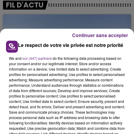
FIL D'ACTU
Continuer sans accepter
Le respect de votre vie privée est notre priorité
We and
our (447) partners
do the following data processing based on
14h39
your consent and/or our legitimate interest: Store and/or access
L'INSPECTION DU TRAVAIL RAPPELLE À
information on a device; Use limited data to select advertising; Create
profiles for personalised advertising; Use profiles to select personalised
L'ORDRE SUR LES CONDITIONS DE...
advertising; Measure advertising performance; Measure content
Alors que les dates de début des vendange 2026
performance; Understand audiences through statistics or combinations
s'est avéré être plus précoce que prévu,
of data from different sources; Develop and improve services; Create
profiles to personalise content; Use profiles to select personalised
l'inspection du Travail en profite pour rappeler
content; Use limited data to select content; Ensure security, prevent and
les conditions de...
detect fraud, and fix errors; Deliver and present advertising and content;
Save and communicate privacy choices. These technologies may
process personal data such as IP address and browsing data to offer
following functionalities: Identify devices based on information actively
requested; Use precise geolocation data; Match and combine data from
other data sources; Link different devices; Identify devices based on