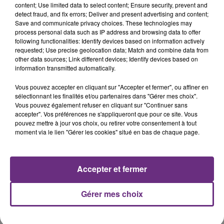
5 août 2026
content; Use limited data to select content; Ensure security, prevent and
UN FEU DE REMORQUE BLOQUE LA
detect fraud, and fix errors; Deliver and present advertising and content;
CIRCULATION DANS LES ARDENNES
Save and communicate privacy choices. These technologies may
process personal data such as IP address and browsing data to offer
Un feu de remorque s'est déclaré ce mercredi en
following functionalities: Identify devices based on information actively
fin de matinée sur l'A34.
requested; Use precise geolocation data; Match and combine data from
other data sources; Link different devices; Identify devices based on
information transmitted automatically.
Vous pouvez accepter en cliquant sur "Accepter et fermer", ou affiner en
sélectionnant les finalités et/ou partenaires dans "Gérer mes choix".
Vous pouvez également refuser en cliquant sur "Continuer sans
accepter". Vos préférences ne s'appliqueront que pour ce site. Vous
pouvez mettre à jour vos choix, ou retirer votre consentement à tout
5 août 2026
moment via le lien "Gérer les cookies" situé en bas de chaque page.
VENEZ FÊTER CE WEEK-END
L'ANNIVERSAIRE DE WOINIC
Ce samedi 8 août sera un grand jour :
Accepter et fermer
l'anniversaire du plus gros sanglier du monde.
Une fête est donc organisée et vous êtes tous
TITRES DIFFUSÉS
Gérer mes choix
conviés !
8h13
8h13
8h10
8h10