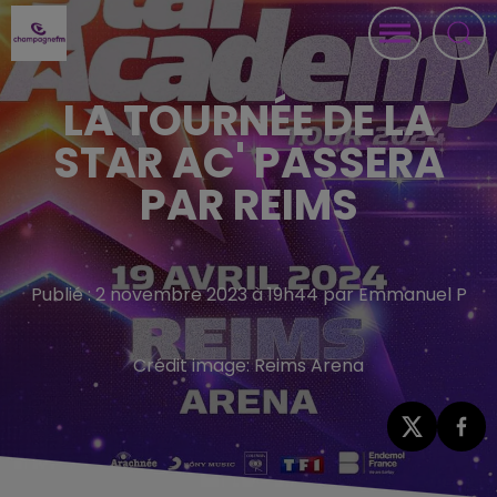
LA TOURNÉE DE LA
STAR AC' PASSERA
PAR REIMS
Publié : 2 novembre 2023 à 19h44 par Emmanuel P
Crédit image:
Reims Arena