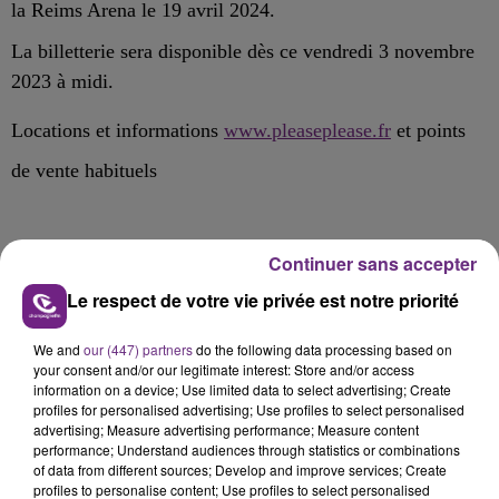
la Reims Arena le 19 avril 2024.
La billetterie sera disponible dès ce vendredi 3 novembre
2023 à midi.
Locations et informations
www.pleaseplease.fr
et points
de vente habituels
Continuer sans accepter
FIL D'ACTU
Le respect de votre vie privée est notre priorité
We and
our (447) partners
do the following data processing based on
your consent and/or our legitimate interest: Store and/or access
information on a device; Use limited data to select advertising; Create
profiles for personalised advertising; Use profiles to select personalised
advertising; Measure advertising performance; Measure content
performance; Understand audiences through statistics or combinations
of data from different sources; Develop and improve services; Create
profiles to personalise content; Use profiles to select personalised