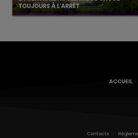
TOUJOURS À L'ARRÊT
Cela fait déjà une semaine que la centrale
nucléaire ardennaise est à l'arrêt. Une situation
justifiée par la sécheresse intense qui est
toujours présente.
ACCUEIL
Contacts
Règleme