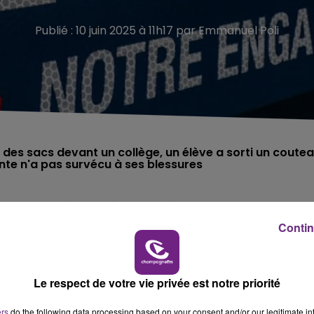
Publié : 10 juin 2025 à 11h17 par Emmanuel Poli
 des sacs devant un collège, un élève a sorti un coute
di matin à l’entrée du collège Françoise Dolto 
e sud de la Haute-Marne.
Contin
sacs devant l’établissement, quand un élève a
e assistante d’éducation.
Le respect de votre vie privée est notre priorité
e absolue », la victime, âgée de 31 ans, est
ers
do the following data processing based on your consent and/or our legitimate int