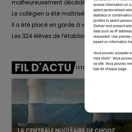
malheureusement décédée des suites de se
6h00 - 10h00
access information on a 
LA FAMILLE
select personalised ad
Le collégien a été maîtrisé et interpellé.
statistics or combinatio
profiles to select person
Il a été placé en garde à vue à la gendarm
Deliver and present adv
data such as IP address 
Les 324 élèves de l’établissement ont été c
requested; Use precise g
based on information tra
Vous pouvez accepter en 
mes choix". Vous pouvez
FIL D'ACTU
ce site. Vous pouvez met
bas de chaque page.
10h00 - 14h00
LE TICKET DE CAISSE
11h37
LA CENTRALE NUCLÉAIRE DE CHOOZ