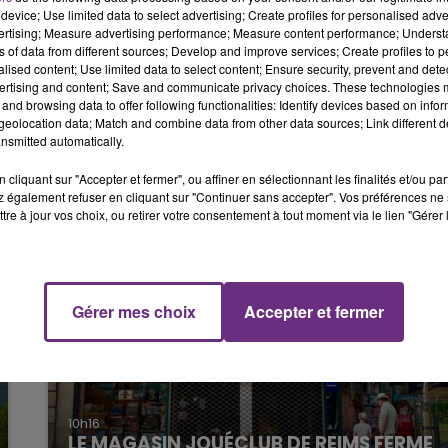
s blessures.
10h00 - 14h00
device; Use limited data to select advertising; Create profiles for personalised adver
LE TICKET DE CAISSE
vertising; Measure advertising performance; Measure content performance; Unders
ns of data from different sources; Develop and improve services; Create profiles to 
alised content; Use limited data to select content; Ensure security, prevent and detect
erie de Nogent.
ertising and content; Save and communicate privacy choices. These technologies
and browsing data to offer following functionalities: Identify devices based on infor
onfinés.
eolocation data; Match and combine data from other data sources; Link different de
nsmitted automatically.
cliquant sur "Accepter et fermer", ou affiner en sélectionnant les finalités et/ou pa
 également refuser en cliquant sur "Continuer sans accepter". Vos préférences ne 
tre à jour vos choix, ou retirer votre consentement à tout moment via le lien "Gérer 
14h00 - 15h00
La Radio Pop
Gérer mes choix
Accepter et fermer
10h16
LE MAGASIN JOUÉCLUB DE REIMS FERME