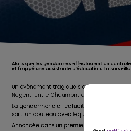
Alors que les gendarmes effectuaient un contrôle
Un évènement tragique s’est produit ce mar
Nogent, entre Chaumont et Langres, dans l
La gendarmerie effectuait un contrôle des 
sorti un couteau avec lequel il a frappé un
Annoncée dans un premier temps en « urgenc
We and
our (447) partn