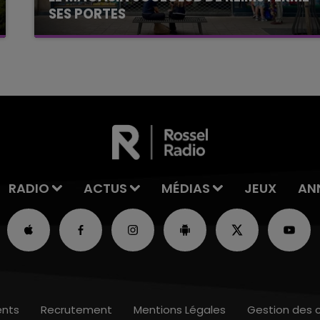
SES PORTES
C'était l'une des institutions du centre-ville
rémois. Le magasin JouéClub est contraint de
fermer ses portes.
RADIO
ACTUS
MÉDIAS
JEUX
AN
nts
Recrutement
Mentions Légales
Gestion des 