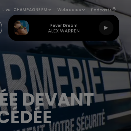
Live :
CHAMPAGNE FM
Webradios
Podcasts
Fever Dream
ALEX WARREN
SÉE DEVANT
ÉCÉDÉE