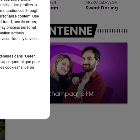
ALEX WARREN
FRERO DELAVEGA
14h00 - 15h00
tising; Use profiles to
Fever Dream
Sweet Darling
LA RADIO POP
tand audiences through
personalise content; Use
 fraud, and fix errors;
A L'ANTENNE
 may process personal
mation actively
vices; Identify devices
rtenaires dans "Gérer
s'appliqueront que pour
les cookies" situé en
15h00 - 19h00
Le Club Champagne FM