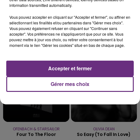
7 août 2026
information transmitted automatically.
LE MAGASIN JOUÉCLUB DE REIMS FERME
SES PORTES
Vous pouvez accepter en cliquant sur "Accepter et fermer", ou affiner en
sélectionnant les finalités et/ou partenaires dans "Gérer mes choix".
C'était l'une des institutions du centre-ville
Vous pouvez également refuser en cliquant sur "Continuer sans
rémois. Le magasin JouéClub est contraint de
accepter". Vos préférences ne s'appliqueront que pour ce site. Vous
pouvez mettre à jour vos choix, ou retirer votre consentement à tout
fermer ses portes.
TITRES DIFFUSÉS
moment via le lien "Gérer les cookies" situé en bas de chaque page.
18h20
18h20
18h18
18h18
Accepter et fermer
Gérer mes choix
OFENBACH & STARSAILOR
OLIVIA DEAN
Four To The Floor
So Easy (to Fall In Love)