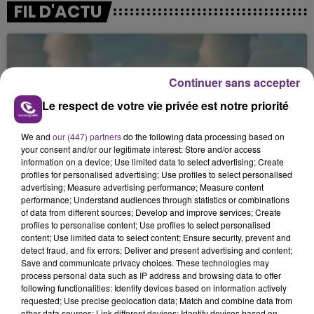
FIL D'ACTU
Continuer sans accepter
Le respect de votre vie privée est notre priorité
We and
our (447) partners
do the following data processing based on
7 août 2026
your consent and/or our legitimate interest: Store and/or access
LA CENTRALE NUCLÉAIRE DE CHOOZ
information on a device; Use limited data to select advertising; Create
profiles for personalised advertising; Use profiles to select personalised
TOUJOURS À L'ARRÊT
advertising; Measure advertising performance; Measure content
Cela fait déjà une semaine que la centrale
performance; Understand audiences through statistics or combinations
nucléaire ardennaise est à l'arrêt. Une situation
of data from different sources; Develop and improve services; Create
profiles to personalise content; Use profiles to select personalised
justifiée par la sécheresse intense qui est toujours
content; Use limited data to select content; Ensure security, prevent and
présente.
detect fraud, and fix errors; Deliver and present advertising and content;
Save and communicate privacy choices. These technologies may
process personal data such as IP address and browsing data to offer
following functionalities: Identify devices based on information actively
requested; Use precise geolocation data; Match and combine data from
other data sources; Link different devices; Identify devices based on