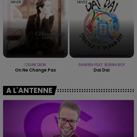
14h06
14h06
14h02
14h02
CELINE DION
SHAKIRA FEAT. BURNA BOY
On Ne Change Pas
Dai Dai
A L'ANTENNE