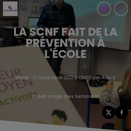
LA SCNF FAIT DE LA
PRÉVENTION À
L'ÉCOLE
Publié : 17 novembre 2021 à 13h02 par Alex S
Crédit image:
Alex Semonella