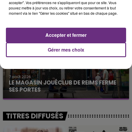
accepter". Vos préférences ne s'appliqueront que pour ce site. Vous
7 août 2026
LA CENTRALE NUCLÉAIRE DE CHOOZ
pouvez mettre à jour vos choix, ou retirer votre consentement à tout
moment via le lien "Gérer les cookies" situé en bas de chaque page.
TOUJOURS À L'ARRÊT
Cela fait déjà une semaine que la centrale
nucléaire ardennaise est à l'arrêt. Une situation
Accepter et fermer
justifiée par la sécheresse intense qui est toujours
présente.
Gérer mes choix
7 août 2026
LE MAGASIN JOUÉCLUB DE REIMS FERME
SES PORTES
C'était l'une des institutions du centre-ville
rémois. Le magasin JouéClub est contraint de
fermer ses portes.
TITRES DIFFUSÉS