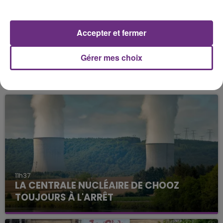
Accepter et fermer
Gérer mes choix
FIL D'ACTU
11h37
LA CENTRALE NUCLÉAIRE DE CHOOZ
TOUJOURS À L'ARRÊT
Cela fait déjà une semaine que la centrale
nucléaire ardennaise est à l'arrêt. Une situation