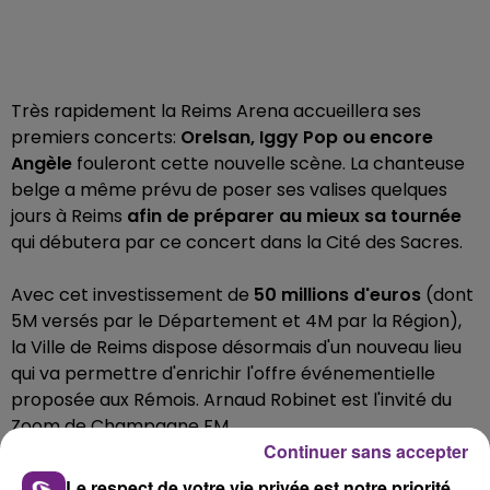
Très rapidement la Reims Arena accueillera ses
premiers concerts:
Orelsan, Iggy Pop ou encore
Angèle
fouleront cette nouvelle scène. La chanteuse
belge a même prévu de poser ses valises quelques
jours à Reims
afin de préparer au mieux sa tournée
qui débutera par ce concert dans la Cité des Sacres.
Avec cet investissement de
50 millions d'euros
(dont
5M versés par le Département et 4M par la Région),
la Ville de Reims dispose désormais d'un nouveau lieu
qui va permettre d'enrichir l'offre événementielle
proposée aux Rémois. Arnaud Robinet est l'invité du
Zoom de Champagne FM.
Continuer sans accepter
Le respect de votre vie privée est notre priorité