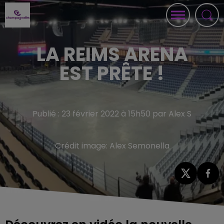
LA REIMS ARENA
EST PRÊTE !
Publié : 23 février 2022 à 15h50 par Alex S
Crédit image:
Alex Semonella