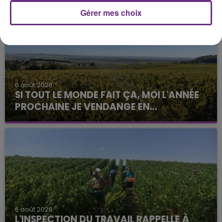
Gérer mes choix
6 août 2026
SI TOUT LE MONDE FAIT ÇA, MOI L'ANNÉE
PROCHAINE JE VENDANGE EN...
La vendange en Champagne a débuté ce jeudi 6
août dans la commune de Montgueux (Aube). Du
jamais vu !
6 août 2026
L'INSPECTION DU TRAVAIL RAPPELLE À