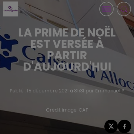
LA PRIME DE NOËL
EST VERSÉE À
PARTIR
D'AUJOURD'HUI
Publié : 15 décembre 2021 à 8h31 par Emmanuel P
Crédit image:
CAF