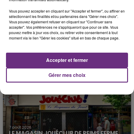
Vous pouvez accepter en cliquant sur "Accepter et fermer", ou affiner en
sélectionnant les finalités et/ou partenaires dans "Gérer mes choix".
Vous pouvez également refuser en cliquant sur "Continuer sans
accepter". Vos préférences ne s'appliqueront que pour ce site. Vous
pouvez mettre à jour vos choix, ou retirer votre consentement à tout
moment via le lien "Gérer les cookies" situé en bas de chaque page.
7 août 2026
LA CENTRALE NUCLÉAIRE DE CHOOZ
Accepter et fermer
TOUJOURS À L'ARRÊT
Cela fait déjà une semaine que la centrale
Gérer mes choix
nucléaire ardennaise est à l'arrêt. Une situation
justifiée par la sécheresse intense qui est toujours
présente.
7 août 2026
LE MAGASIN JOUÉCLUB DE REIMS FERME