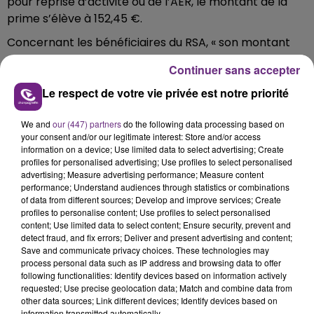
pour reprise d’activité ou de l’AER, le montant de la
prime s’élève à 152,45 €.
Concernant les bénéficiaires du RSA, « son montant
varie en fonction de la composition de leur foyer »
Continuer sans accepter
(Voir sur le
site)
.
Le respect de votre vie privée est notre priorité
QUELLES SONT LES DÉMARCHES À EF
We and
our (447) partners
do the following data processing based on
your consent and/or our legitimate interest: Store and/or access
information on a device; Use limited data to select advertising; Create
profiles for personalised advertising; Use profiles to select personalised
« Il n’y a aucune formalité à effectuer auprès de la
advertising; Measure advertising performance; Measure content
performance; Understand audiences through statistics or combinations
Mutualité sociale agricole (MSA) ni de la Caisse
of data from different sources; Develop and improve services; Create
nationale des allocations familiales (CNAF) ».
profiles to personalise content; Use profiles to select personalised
content; Use limited data to select content; Ensure security, prevent and
Le versement est automatique.
detect fraud, and fix errors; Deliver and present advertising and content;
Save and communicate privacy choices. These technologies may
process personal data such as IP address and browsing data to offer
following functionalities: Identify devices based on information actively
requested; Use precise geolocation data; Match and combine data from
FIL D'ACTU
other data sources; Link different devices; Identify devices based on
information transmitted automatically.