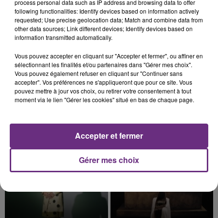
process personal data such as IP address and browsing data to offer
présente.
following functionalities: Identify devices based on information actively
requested; Use precise geolocation data; Match and combine data from
other data sources; Link different devices; Identify devices based on
information transmitted automatically.
Vous pouvez accepter en cliquant sur "Accepter et fermer", ou affiner en
7 août 2026
sélectionnant les finalités et/ou partenaires dans "Gérer mes choix".
LE MAGASIN JOUÉCLUB DE REIMS FERME
Vous pouvez également refuser en cliquant sur "Continuer sans
accepter". Vos préférences ne s'appliqueront que pour ce site. Vous
SES PORTES
pouvez mettre à jour vos choix, ou retirer votre consentement à tout
C'était l'une des institutions du centre-ville
moment via le lien "Gérer les cookies" situé en bas de chaque page.
rémois. Le magasin JouéClub est contraint de
fermer ses portes.
TITRES DIFFUSÉS
Accepter et fermer
Gérer mes choix
14h55
14h55
14h48
14h48