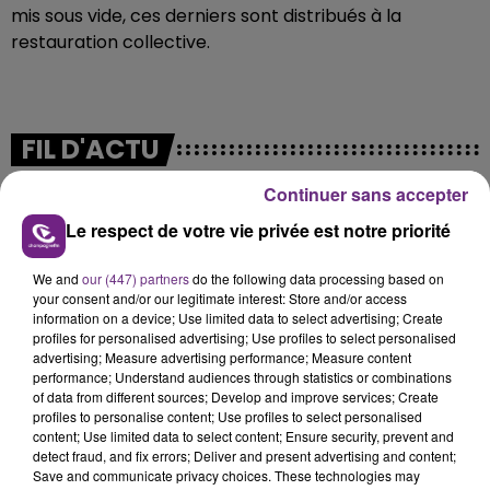
mis sous vide, ces derniers sont distribués à la
restauration collective.
FIL D'ACTU
Continuer sans accepter
Le respect de votre vie privée est notre priorité
We and
our (447) partners
do the following data processing based on
your consent and/or our legitimate interest: Store and/or access
information on a device; Use limited data to select advertising; Create
profiles for personalised advertising; Use profiles to select personalised
advertising; Measure advertising performance; Measure content
7 août 2026
performance; Understand audiences through statistics or combinations
LA CENTRALE NUCLÉAIRE DE CHOOZ
of data from different sources; Develop and improve services; Create
TOUJOURS À L'ARRÊT
profiles to personalise content; Use profiles to select personalised
Cela fait déjà une semaine que la centrale
content; Use limited data to select content; Ensure security, prevent and
detect fraud, and fix errors; Deliver and present advertising and content;
nucléaire ardennaise est à l'arrêt. Une situation
Save and communicate privacy choices. These technologies may
justifiée par la sécheresse intense qui est toujours