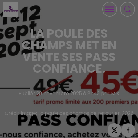
LA POULE DES
CHAMPS MET EN
VENTE SES PASS
CONFIANCE.
Publié : 28 novembre 2025 à 8h43 par M K
Crédit image:
La poule des champs de retour en 2026