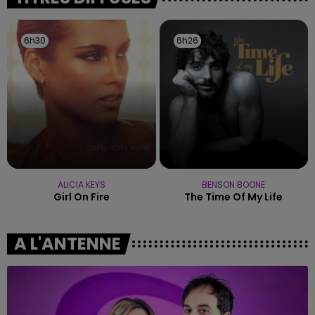
les conditions de...
6h30
6h30
6h26
6h26
ALICIA KEYS
BENSON BOONE
Girl On Fire
The Time Of My Life
A L'ANTENNE