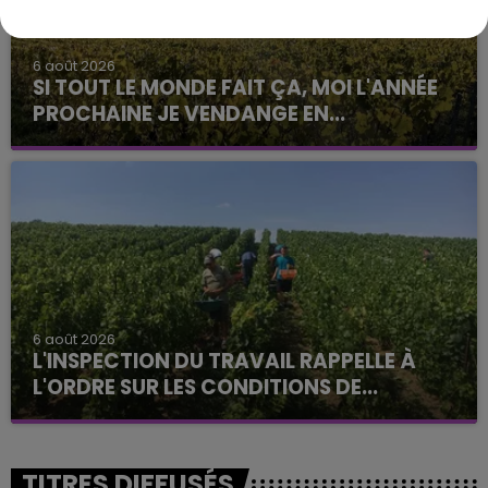
6 août 2026
SI TOUT LE MONDE FAIT ÇA, MOI L'ANNÉE
PROCHAINE JE VENDANGE EN...
La vendange en Champagne a débuté ce jeudi 6
août dans la commune de Montgueux (Aube). Du
jamais vu !
6 août 2026
L'INSPECTION DU TRAVAIL RAPPELLE À
L'ORDRE SUR LES CONDITIONS DE...
Alors que les dates de début des vendange 2026
s'est avéré être plus précoce que prévu,
l'inspection du Travail en profite pour rappeler
TITRES DIFFUSÉS