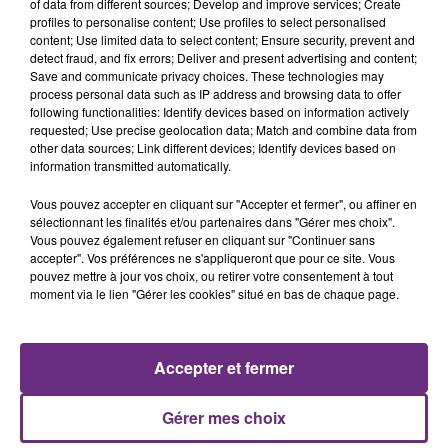
of data from different sources; Develop and improve services; Create
profiles to personalise content; Use profiles to select personalised
content; Use limited data to select content; Ensure security, prevent and
detect fraud, and fix errors; Deliver and present advertising and content;
Save and communicate privacy choices. These technologies may
process personal data such as IP address and browsing data to offer
following functionalities: Identify devices based on information actively
requested; Use precise geolocation data; Match and combine data from
other data sources; Link different devices; Identify devices based on
information transmitted automatically.
La programmation de l'édition 2026 sera dévoilée
Vous pouvez accepter en cliquant sur "Accepter et fermer", ou affiner en
prochainement.
sélectionnant les finalités et/ou partenaires dans "Gérer mes choix".
Vous pouvez également refuser en cliquant sur "Continuer sans
accepter". Vos préférences ne s'appliqueront que pour ce site. Vous
pouvez mettre à jour vos choix, ou retirer votre consentement à tout
moment via le lien "Gérer les cookies" situé en bas de chaque page.
FIL D'ACTU
Accepter et fermer
Gérer mes choix