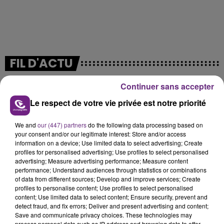
FIL D'ACTU
Continuer sans accepter
Le respect de votre vie privée est notre priorité
We and
our (447) partners
do the following data processing based on
your consent and/or our legitimate interest: Store and/or access
information on a device; Use limited data to select advertising; Create
profiles for personalised advertising; Use profiles to select personalised
advertising; Measure advertising performance; Measure content
performance; Understand audiences through statistics or combinations
11h06
of data from different sources; Develop and improve services; Create
JAMAIS SANS MON FRÈRE
profiles to personalise content; Use profiles to select personalised
Julien Fourel n'a plus donné signé de vie depuis 5
content; Use limited data to select content; Ensure security, prevent and
mois. Sa sœur poursuit ses recherches pour le
detect fraud, and fix errors; Deliver and present advertising and content;
Save and communicate privacy choices. These technologies may
retrouver.
process personal data such as IP address and browsing data to offer