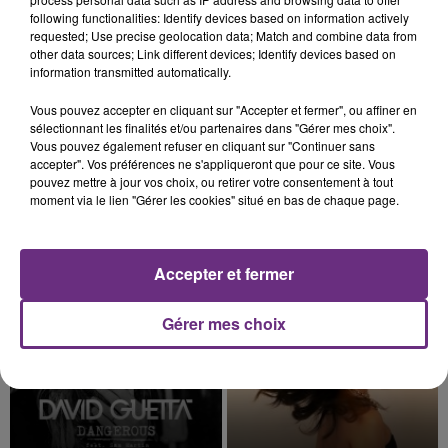
following functionalities: Identify devices based on information actively
requested; Use precise geolocation data; Match and combine data from
other data sources; Link different devices; Identify devices based on
information transmitted automatically.
Vous pouvez accepter en cliquant sur "Accepter et fermer", ou affiner en
7 août 2026
sélectionnant les finalités et/ou partenaires dans "Gérer mes choix".
LA CENTRALE NUCLÉAIRE DE CHOOZ
Vous pouvez également refuser en cliquant sur "Continuer sans
TOUJOURS À L'ARRÊT
accepter". Vos préférences ne s'appliqueront que pour ce site. Vous
pouvez mettre à jour vos choix, ou retirer votre consentement à tout
Cela fait déjà une semaine que la centrale
moment via le lien "Gérer les cookies" situé en bas de chaque page.
nucléaire ardennaise est à l'arrêt. Une situation
justifiée par la sécheresse intense qui est toujours
TITRES DIFFUSÉS
présente.
Accepter et fermer
16h38
16h38
16h35
16h35
Gérer mes choix