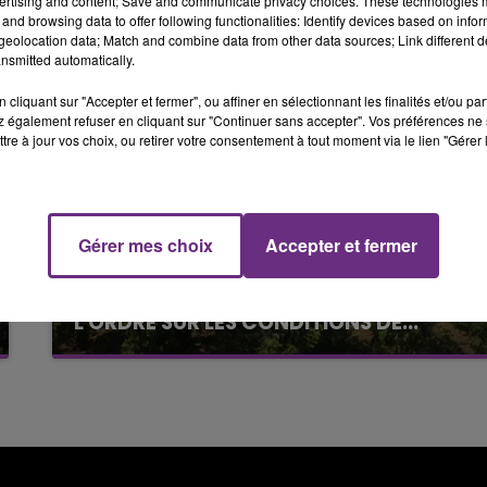
ertising and content; Save and communicate privacy choices. These technologies
and browsing data to offer following functionalities: Identify devices based on infor
6h00 - 10h00
eolocation data; Match and combine data from other data sources; Link different de
LA FAMILLE
nsmitted automatically.
cliquant sur "Accepter et fermer", ou affiner en sélectionnant les finalités et/ou pa
 également refuser en cliquant sur "Continuer sans accepter". Vos préférences ne 
tre à jour vos choix, ou retirer votre consentement à tout moment via le lien "Gérer 
Gérer mes choix
Accepter et fermer
10h00 - 14h00
6 août 2026
LE TICKET DE CAISSE
L'INSPECTION DU TRAVAIL RAPPELLE À
L'ORDRE SUR LES CONDITIONS DE...
Alors que les dates de début des vendange
2026 s'est avéré être plus précoce que prévu,
l'inspection du Travail en profite pour rappeler
les conditions de...