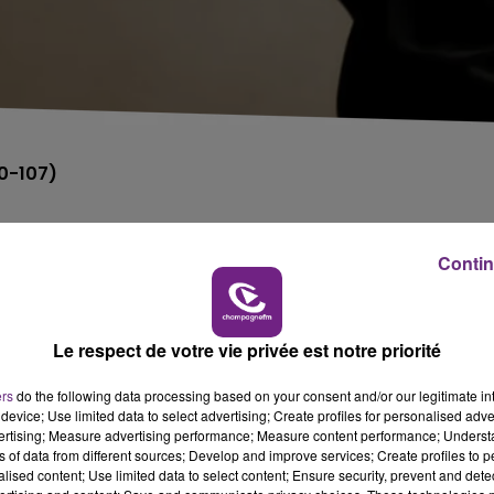
0-107)
xe René Tys de Reims.
Contin
at Elite, a été battu par Monaco, deuxième du
n entamé les débats, menant même à la pause, mais ils
Le respect de votre vie privée est notre priorité
ers
do the following data processing based on your consent and/or our legitimate int
pionnat.
device; Use limited data to select advertising; Create profiles for personalised adver
vertising; Measure advertising performance; Measure content performance; Unders
un déplacement à Gravelines.
ns of data from different sources; Develop and improve services; Create profiles to 
alised content; Use limited data to select content; Ensure security, prevent and detect