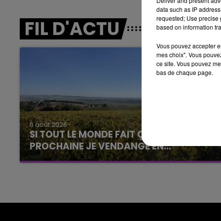
Deliver and present adv
5h00 - 6h00
data such as IP address 
LE BEST OF DE LA FAMILLE
requested; Use precise g
FIL D'ACTU
CHAMPAGNE FM
based on information tra
Vous pouvez accepter en 
mes choix". Vous pouvez
ce site. Vous pouvez met
bas de chaque page.
LE
6h00 - 10h00
6 août 2026
La Famille
SI TOUT LE MONDE FAIT ÇA, MOI L'ANNÉE
PROCHAINE JE VENDANGE EN...
La vendange en Champagne a débuté ce jeudi
6 août dans la commune de Montgueux (Aube).
Du jamais vu !