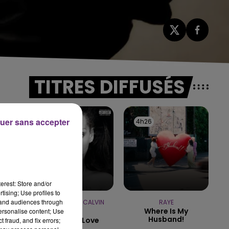
TITRES DIFFUSÉS
uer sans accepter
4h29
4h29
4h26
4h26
erest: Store and/or
tising; Use profiles to
tand audiences through
RIHANNA FEAT. CALVIN
RAYE
Where Is My
personalise content; Use
HARRIS
Husband!
We Found Love
 fraud, and fix errors;