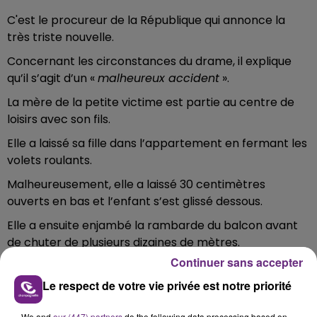
C'est le procureur de la République qui annonce la
très triste nouvelle.
Concernant les circonstances du drame, il explique
qu’il s’agit d’un «
malheureux accident
».
La mère de la petite victime est partie au centre de
loisirs avec son fils.
Elle a laissé sa fille dans l’appartement en fermant les
volets roulants.
Malheureusement, elle a laissé 30 centimètres
ouverts en bas et l’enfant s’est glissé dessous.
Elle a ensuite enjambé la rambarde du balcon avant
de chuter de plusieurs dizaines de mètres.
Continuer sans accepter
En arrêt cardio-respiratoire, à l’arrivée de secours, la
fillette avait été transportée au Centre hospitalier
Le respect de votre vie privée est notre priorité
universitaire de Reims.
We and
our (447) partners
do the following data processing based on