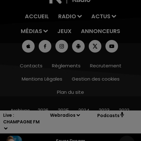
ACCUEIL
RADIO
ACTUS
MÉDIAS
JEUX
ANNONCEURS
Contacts
Règlements
Recrutement
Mentions Légales
Gestion des cookies
Plan du site
19h00 - 19h15
LA POP MACHINE - CHAMPAGNE FM
Archives
2026
2025
2024
2023
2022
Live :
Webradios
Podcasts
CHAMPAGNE FM
Fever Dream