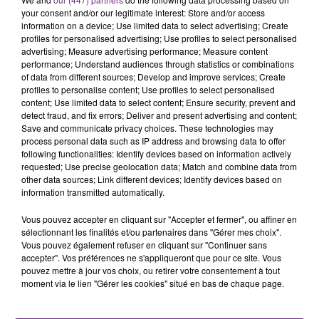
your consent and/or our legitimate interest: Store and/or access
information on a device; Use limited data to select advertising; Create
profiles for personalised advertising; Use profiles to select personalised
FIL D'ACTU
advertising; Measure advertising performance; Measure content
performance; Understand audiences through statistics or combinations
of data from different sources; Develop and improve services; Create
profiles to personalise content; Use profiles to select personalised
content; Use limited data to select content; Ensure security, prevent and
detect fraud, and fix errors; Deliver and present advertising and content;
Save and communicate privacy choices. These technologies may
process personal data such as IP address and browsing data to offer
following functionalities: Identify devices based on information actively
requested; Use precise geolocation data; Match and combine data from
other data sources; Link different devices; Identify devices based on
11h37
information transmitted automatically.
LA CENTRALE NUCLÉAIRE DE CHOOZ
Vous pouvez accepter en cliquant sur "Accepter et fermer", ou affiner en
TOUJOURS À L'ARRÊT
sélectionnant les finalités et/ou partenaires dans "Gérer mes choix".
Cela fait déjà une semaine que la centrale
Vous pouvez également refuser en cliquant sur "Continuer sans
nucléaire ardennaise est à l'arrêt. Une situation
accepter". Vos préférences ne s'appliqueront que pour ce site. Vous
pouvez mettre à jour vos choix, ou retirer votre consentement à tout
justifiée par la sécheresse intense qui est toujours
moment via le lien "Gérer les cookies" situé en bas de chaque page.
présente.