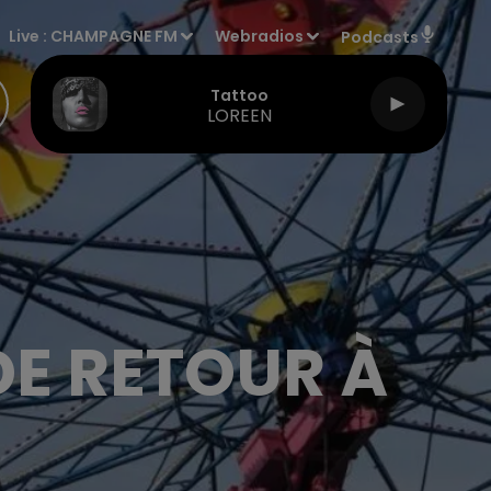
Live :
CHAMPAGNE FM
Webradios
Podcasts
Tattoo
LOREEN
DE RETOUR À