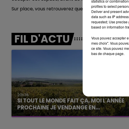
statistics or combinatio
LE BEST OF DE LA FAMILLE
profiles to select person
Sur place, vous retrouverez quelques 35 attractions.
CHAMPAGNE FM
Deliver and present adv
data such as IP address 
requested; Use precise g
based on information tra
FIL D'ACTU
Vous pouvez accepter en 
mes choix". Vous pouvez
ce site. Vous pouvez met
bas de chaque page.
LE
6h00 - 10h00
20h36
La Famille
SI TOUT LE MONDE FAIT ÇA, MOI L'ANNÉE
PROCHAINE JE VENDANGE EN...
La vendange en Champagne a débuté ce jeudi
6 août dans la commune de Montgueux (Aube).
Du jamais vu !