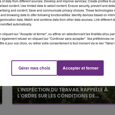
ns of data from different sources; Develop and improve services; Create profiles to 
6h00 - 10h00
alised content; Use limited data to select content; Ensure security, prevent and detect
LA FAMILLE
ertising and content; Save and communicate privacy choices. These technologies
and browsing data to offer following functionalities: Identify devices based on infor
eolocation data; Match and combine data from other data sources; Link different de
nsmitted automatically.
cliquant sur "Accepter et fermer", ou affiner en sélectionnant les finalités et/ou pa
 également refuser en cliquant sur "Continuer sans accepter". Vos préférences ne 
tre à jour vos choix, ou retirer votre consentement à tout moment via le lien "Gérer 
Gérer mes choix
Accepter et fermer
10h00 - 14h00
14h39
LE TICKET DE CAISSE
L'INSPECTION DU TRAVAIL RAPPELLE À
L'ORDRE SUR LES CONDITIONS DE...
Alors que les dates de début des vendange
2026 s'est avéré être plus précoce que prévu,
l'inspection du Travail en profite pour rappeler