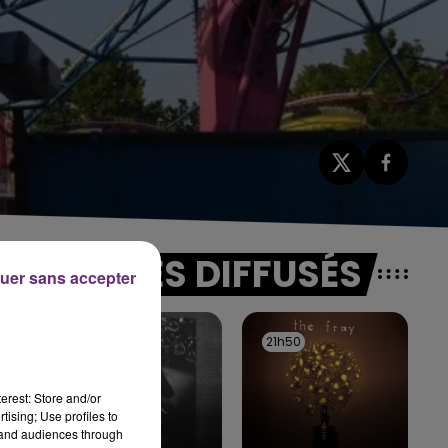
TITRES DIFFUSÉS
uer sans accepter
21h54
21h54
21h50
21h50
e a
erest: Store and/or
tising; Use profiles to
nsi
tand audiences through