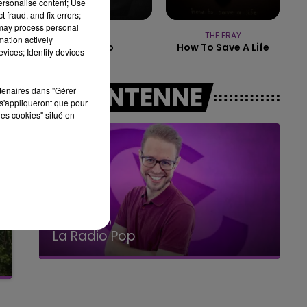
personalise content; Use
10h00 - 14h00
 fraud, and fix errors;
LE TICKET DE CAISSE
 may process personal
LOREEN
THE FRAY
mation actively
Tattoo
How To Save A Life
vices; Identify devices
A L'ANTENNE
rtenaires dans "Gérer
s'appliqueront que pour
les cookies" situé en
14h00 - 15h00
La Radio Pop