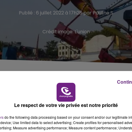
Publié : 6 juillet 2022 à 17h28 par Pauline S
Crédit image:
L'union
 aux ballons... plusieurs dizaines d’activités vous
Contin
etour à Epernay du vendredi 8 au dimanche 17 juillet.
Le respect de votre vie privée est notre priorité
e se tiendra esplanade Charles-de-Gaulle. En raison des
rd de l’opération immobilière sur la poche, l’espace libr
ers
do the following data processing based on your consent and/or our legitimate int
device; Use limited data to select advertising; Create profiles for personalised adver
is, pour la Fête foraine de juillet. Les manèges pourront ai
vertising; Measure advertising performance; Measure content performance; Unders
n, le square Raoul-Chandon ».