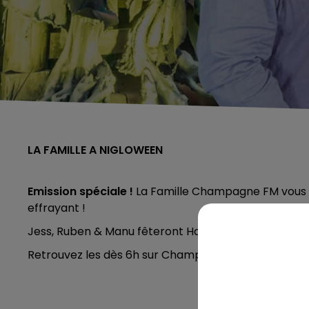
LA FAMILLE A NIGLOWEEN
Emission spéciale !
La Famille Champagne FM vous
effrayant !
Jess, Ruben & Manu fêteront Halloween
en direct d
Retrouvez les dès 6h sur Champagne FM, dans une émi