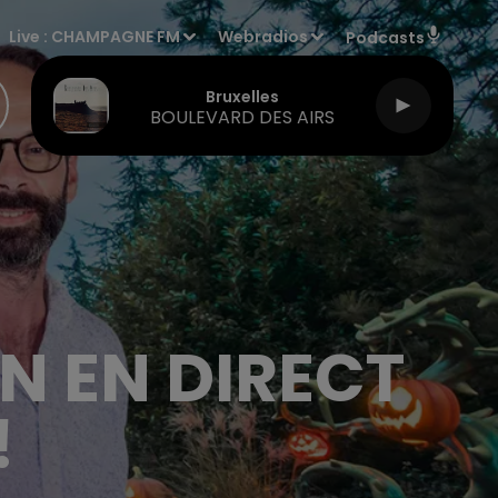
Live :
CHAMPAGNE FM
Webradios
Podcasts
Bruxelles
BOULEVARD DES AIRS
N EN DIRECT
!