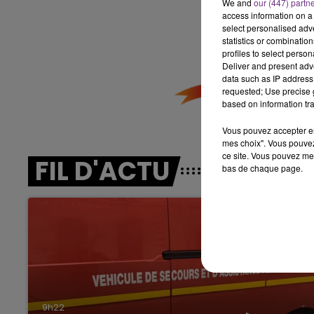
We and
our (447) partn
access information on a 
6h00 - 10h00
select personalised ad
LA FAMILLE
statistics or combinatio
profiles to select person
Deliver and present adv
data such as IP address 
requested; Use precise g
based on information tra
Vous pouvez accepter en 
mes choix". Vous pouvez
ce site. Vous pouvez met
FIL D'ACTU
bas de chaque page.
10h00 - 14h00
LE TICKET DE CAISSE
9h22