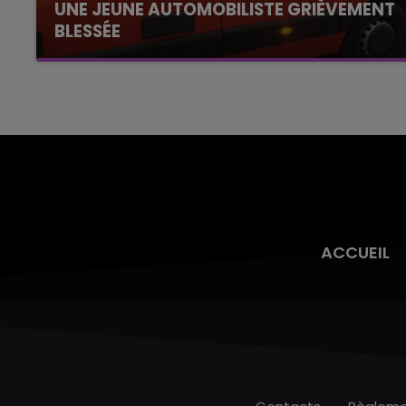
UNE JEUNE AUTOMOBILISTE GRIÈVEMENT
BLESSÉE
Une automobiliste s'est retrouvée piégée dans
son véhicule après une collision avec un poids
lourd. Très grièvement blessée, la jeune femme
de 20 ans a été...
ACCUEIL