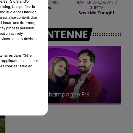
erest: Store and/or
BOULEVARD DES AIRS
JENNIFER LOPEZ & DAVID
tising; Use profiles to
Bruxelles
GUETTA
14h00 - 15h00
tand audiences through
Save Me Tonight
LA RADIO POP
personalise content; Use
 fraud, and fix errors;
 may process personal
A L'ANTENNE
mation actively
vices; Identify devices
rtenaires dans "Gérer
s'appliqueront que pour
les cookies" situé en
15h00 - 19h00
Le Club Champagne FM