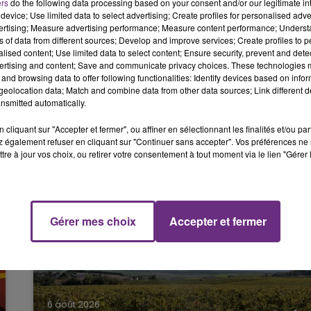
ers
do the following data processing based on your consent and/or our legitimate int
device; Use limited data to select advertising; Create profiles for personalised adver
10h00 - 14h00
vertising; Measure advertising performance; Measure content performance; Unders
LE TICKET DE CAISSE
ns of data from different sources; Develop and improve services; Create profiles to 
alised content; Use limited data to select content; Ensure security, prevent and detect
ertising and content; Save and communicate privacy choices. These technologies
and browsing data to offer following functionalities: Identify devices based on infor
eolocation data; Match and combine data from other data sources; Link different de
nsmitted automatically.
cliquant sur "Accepter et fermer", ou affiner en sélectionnant les finalités et/ou pa
 également refuser en cliquant sur "Continuer sans accepter". Vos préférences ne 
tre à jour vos choix, ou retirer votre consentement à tout moment via le lien "Gérer 
14h00 - 15h00
La Radio Pop
Gérer mes choix
Accepter et fermer
6 août 2026