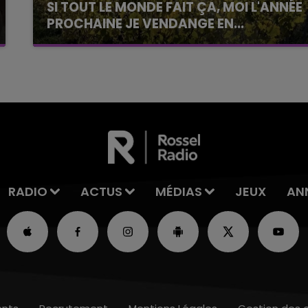
SI TOUT LE MONDE FAIT ÇA, MOI L'ANNÉE
PROCHAINE JE VENDANGE EN...
La vendange en Champagne a débuté ce jeudi
6 août dans la commune de Montgueux (Aube).
Du jamais vu !
RADIO
ACTUS
MÉDIAS
JEUX
AN