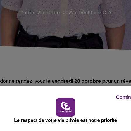
Publié : 21 octobre 2022 à 15h49 par C D
 donne rendez-vous le
Vendredi 28 octobre
pour un réve
Contin
e Nigloland !
ssion où tout peut arriver...
Le respect de votre vie privée est notre priorité