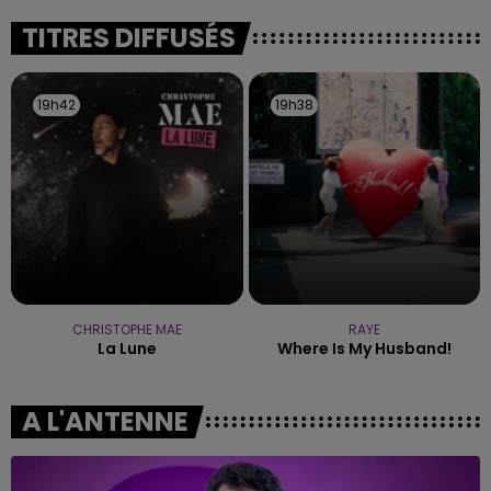
fermer ses portes.
TITRES DIFFUSÉS
19h42
19h42
19h38
19h38
CHRISTOPHE MAE
RAYE
La Lune
Where Is My Husband!
A L'ANTENNE