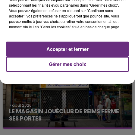
sélectionnant les finalités et/ou partenaires dans "Gérer mes choix".
Vous pouvez également refuser en cliquant sur "Continuer sans
accepter". Vos préférences ne s'appliqueront que pour ce site. Vous
pouvez mettre à jour vos choix, ou retirer votre consentement à tout
moment via le lien "Gérer les cookies" situé en bas de chaque page.
7 août 2026
LA CENTRALE NUCLÉAIRE DE CHOOZ
TOUJOURS À L'ARRÊT
Accepter et fermer
Cela fait déjà une semaine que la centrale
nucléaire ardennaise est à l'arrêt. Une situation
Gérer mes choix
justifiée par la sécheresse intense qui est toujours
présente.
7 août 2026
LE MAGASIN JOUÉCLUB DE REIMS FERME
SES PORTES
C'était l'une des institutions du centre-ville
rémois. Le magasin JouéClub est contraint de