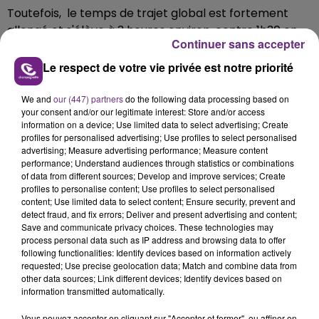
Toutefois, le temps de trajet global est fortement
allongé et s'élève à 3 heures environ, contre 1h30 en
Continuer sans accepter
temps normal.
Le respect de votre vie privée est notre priorité
Pour les trajets ayant pour départ ou pour destination
Paris, la réservation reste obligatoire à bord des trains
We and
our (447) partners
do the following data processing based on
restants.
your consent and/or our legitimate interest: Store and/or access
information on a device; Use limited data to select advertising; Create
Il est vivement conseillé de vérifier les grilles horaires
profiles for personalised advertising; Use profiles to select personalised
sur le site TER Grand Est ou via l'application SNCF
advertising; Measure advertising performance; Measure content
Connect avant tout déplacement.
performance; Understand audiences through statistics or combinations
of data from different sources; Develop and improve services; Create
profiles to personalise content; Use profiles to select personalised
content; Use limited data to select content; Ensure security, prevent and
detect fraud, and fix errors; Deliver and present advertising and content;
Save and communicate privacy choices. These technologies may
process personal data such as IP address and browsing data to offer
FIL D'ACTU
following functionalities: Identify devices based on information actively
requested; Use precise geolocation data; Match and combine data from
other data sources; Link different devices; Identify devices based on
information transmitted automatically.
Vous pouvez accepter en cliquant sur "Accepter et fermer", ou affiner en