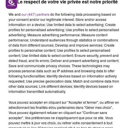
Le respect de votre vie privée est notre priorité
We and
our (447) partners
do the following data processing based on
your consent and/or our legitimate interest: Store and/or access
information on a device; Use limited data to select advertising; Create
profiles for personalised advertising; Use profiles to select personalised
advertising; Measure advertising performance; Measure content
performance; Understand audiences through statistics or combinations
of data from different sources; Develop and improve services; Create
FIL D'ACTU
profiles to personalise content; Use profiles to select personalised
content; Use limited data to select content; Ensure security, prevent and
detect fraud, and fix errors; Deliver and present advertising and content;
Save and communicate privacy choices. These technologies may
process personal data such as IP address and browsing data to offer
following functionalities: Identify devices based on information actively
requested; Use precise geolocation data; Match and combine data from
other data sources; Link different devices; Identify devices based on
information transmitted automatically.
Vous pouvez accepter en cliquant sur "Accepter et fermer", ou affiner en
7 août 2026
sélectionnant les finalités et/ou partenaires dans "Gérer mes choix".
LA CENTRALE NUCLÉAIRE DE CHOOZ
Vous pouvez également refuser en cliquant sur "Continuer sans
TOUJOURS À L'ARRÊT
accepter". Vos préférences ne s'appliqueront que pour ce site. Vous
pouvez mettre à jour vos choix, ou retirer votre consentement à tout
Cela fait déjà une semaine que la centrale
moment via le lien "Gérer les cookies" situé en bas de chaque page.