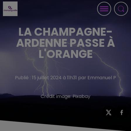
LA CHAMPAGNE-
ARDENNE PASSE À
L'ORANGE
Publié : 15 juillet 2024 à 11h31 par Emmanuel P
Crédit image:
Pixabay