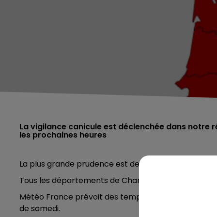
La vigilance canicule est déclenchée dans notre r
les prochaines heures
La plus grande prudence est de mise alors que le m
Tous les départements de Champagne-Ardenne ont é
Météo France prévoit des températures maximales q
de samedi.