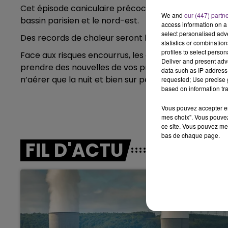
Cet épisode caniculaire précoce et intense concerne
We and
our (447) partn
7h00 - 11h00
bassin parisien et le nord-est.
access information on a 
BEST OF
select personalised ad
Des records de chaleur seront battus.
statistics or combinatio
profiles to select person
Face aux risques encourrus, les autorités rappellent 
Deliver and present adv
prendre des nouvelles de vos proches isolés ou vulné
data such as IP address 
n’aérer que la nuit et bien sur penser à s’hydrater 
requested; Use precise g
based on information tra
Vous pouvez accepter en 
mes choix". Vous pouvez
ce site. Vous pouvez met
bas de chaque page.
FIL D'ACTU
11h00 - 16h00
Le week-end Champagne 