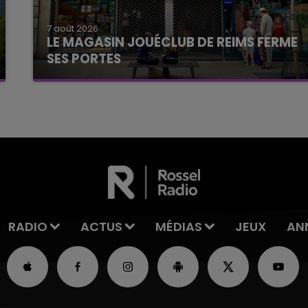
7 août 2026
LE MAGASIN JOUÉCLUB DE REIMS FERME
SES PORTES
C'était l'une des institutions du centre-ville
rémois. Le magasin JouéClub est contraint de
fermer ses portes.
RADIO
ACTUS
MÉDIAS
JEUX
AN