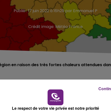
Publié : 17 juin 2022 à 16h29 par Emmanuel P
Crédit image:
Météo France
égion en raison des très fortes chaleurs attendues da
ercure ne cesse de grimper.
Contin
té placés en vigilance orange à la canicule.
ui devraient atteindre localement les 40° pour la journ
Le respect de votre vie privée est notre priorité