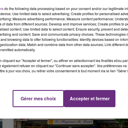
 les régions, venu du Sud-Ouest, va s'étendre vers le
ers
do the following data processing based on your consent and/or our legitimate int
11h00 - 16h00
device; Use limited data to select advertising; Create profiles for personalised adver
LE WEEK-END CHAMPAGNE FM
vertising; Measure advertising performance; Measure content performance; Unders
ns of data from different sources; Develop and improve services; Create profiles to 
alised content; Use limited data to select content; Ensure security, prevent and detect
les précautions d'usage à prendre, limiter les efforts,
ertising and content; Save and communicate privacy choices. These technologies
rables, fermer volets, rideaux et fenêtres la journée pou
and browsing data to offer following functionalities: Identify devices based on infor
régulièrement.
eolocation data; Match and combine data from other data sources; Link different de
nsmitted automatically.
cliquant sur "Accepter et fermer", ou affiner en sélectionnant les finalités et/ou pa
 également refuser en cliquant sur "Continuer sans accepter". Vos préférences ne 
tre à jour vos choix, ou retirer votre consentement à tout moment via le lien "Gérer 
Gérer mes choix
Accepter et fermer
16h00 - 20h00
FM
Le Week-end Champagne FM