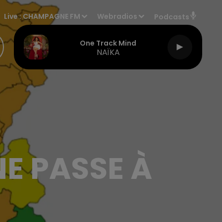
Live :
CHAMPAGNE FM
Webradios
Podcasts
One Track Mind
NAÏKA
E PASSE À