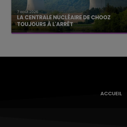
7 août 2026
LA CENTRALE NUCLÉAIRE DE CHOOZ
TOUJOURS À L'ARRÊT
Cela fait déjà une semaine que la centrale
nucléaire ardennaise est à l'arrêt. Une situation
justifiée par la sécheresse intense qui est
toujours présente.
ACCUEIL