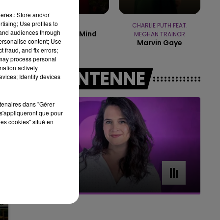
erest: Store and/or
16h00 - 20h00
tising; Use profiles to
LE WEEK-END CHAMPAGNE FM
NAÏKA
CHARLIE PUTH FEAT.
tand audiences through
One Track Mind
MEGHAN TRAINOR
personalise content; Use
Marvin Gaye
 fraud, and fix errors;
 may process personal
r
mation actively
A L'ANTENNE
vices; Identify devices
rtenaires dans "Gérer
s'appliqueront que pour
les cookies" situé en
7h00 - 11h00
BEST OF