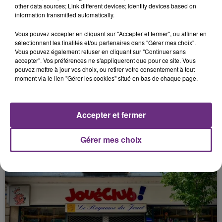
other data sources; Link different devices; Identify devices based on
information transmitted automatically.
FIL D'ACTU
Vous pouvez accepter en cliquant sur "Accepter et fermer", ou affiner en
sélectionnant les finalités et/ou partenaires dans "Gérer mes choix".
Vous pouvez également refuser en cliquant sur "Continuer sans
accepter". Vos préférences ne s'appliqueront que pour ce site. Vous
pouvez mettre à jour vos choix, ou retirer votre consentement à tout
moment via le lien "Gérer les cookies" situé en bas de chaque page.
Accepter et fermer
7 août 2026
LA CENTRALE NUCLÉAIRE DE CHOOZ
TOUJOURS À L'ARRÊT
Gérer mes choix
Cela fait déjà une semaine que la centrale
nucléaire ardennaise est à l'arrêt. Une situation
justifiée par la sécheresse intense qui est toujours
présente.