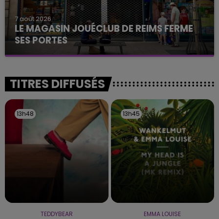
7 août 2026
LE MAGASIN JOUÉCLUB DE REIMS FERME
SES PORTES
C'était l'une des institutions du centre-ville
rémois. Le magasin JouéClub est contraint de
fermer ses portes.
TITRES DIFFUSÉS
13h48
13h48
13h45
13h45
TEDDYBEAR
EMMA LOUISE