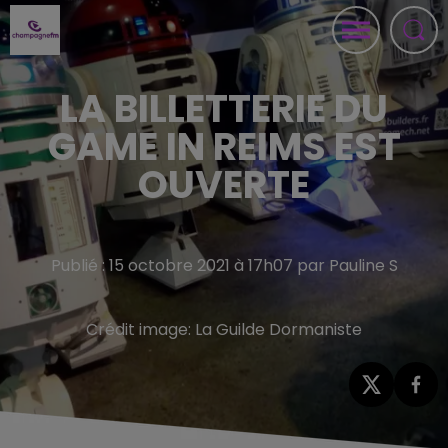
LA BILLETTERIE DU
GAME IN REIMS EST
OUVERTE
Publié : 15 octobre 2021 à 17h07 par Pauline S
Crédit image:
La Guilde Dormaniste