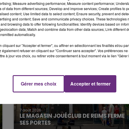
vertising; Measure advertising performance; Measure content performance; Unders
16h00 - 20h00
LE WEEK-END CHAMPAGNE FM
ns of data from different sources; Develop and improve services; Create profiles to 
plus accessible au public à partir de 18H00.
alised content; Use limited data to select content; Ensure security, prevent and detect
ertising and content; Save and communicate privacy choices. These technologies
and browsing data to offer following functionalities: Identify devices based on infor
eolocation data; Match and combine data from other data sources; Link different de
nsmitted automatically.
cliquant sur "Accepter et fermer", ou affiner en sélectionnant les finalités et/ou pa
 également refuser en cliquant sur "Continuer sans accepter". Vos préférences ne 
tre à jour vos choix, ou retirer votre consentement à tout moment via le lien "Gérer 
Gérer mes choix
Accepter et fermer
7 août 2026
7h00 - 12h00
LE MAGASIN JOUÉCLUB DE REIMS FERME
M
LE WEEK-END CHAMPAGNE FM
SES PORTES