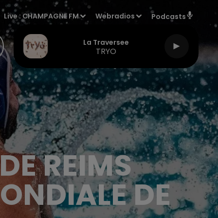
Live :
CHAMPAGNE FM
Webradios
Podcasts
La Traversee
TRYO
DE REIMS
ONDIALE DE