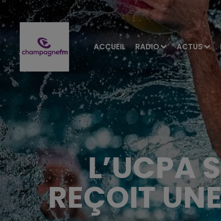
ACCUEIL
RADIO
ACTUS
L’UCPA 
REÇOIT UN