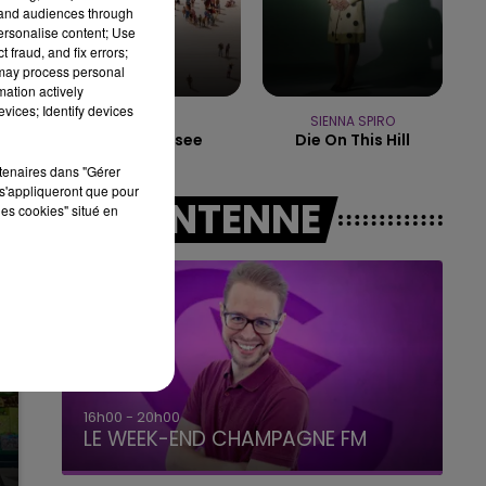
tand audiences through
7h00 - 12h00
LE WEEK-END CHAMPAGNE FM
personalise content; Use
 fraud, and fix errors;
 may process personal
mation actively
vices; Identify devices
TRYO
SIENNA SPIRO
La Traversee
Die On This Hill
rtenaires dans "Gérer
s'appliqueront que pour
A L'ANTENNE
les cookies" situé en
16h00 - 20h00
LE WEEK-END CHAMPAGNE FM