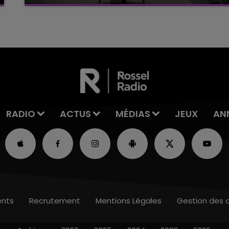
C'était l'une des institutions du centre-ville
rémois. Le magasin JouéClub est contraint de
fermer ses portes.
RADIO
ACTUS
MÉDIAS
JEUX
AN
nts
Recrutement
Mentions Légales
Gestion des 