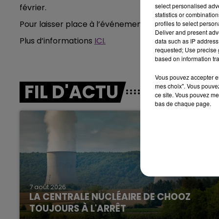
select personalised ad
février.
7h00 - 12h00
LE WEEK-END CHAMPAGNE FM
statistics or combinatio
Pour laisser place à l’événement, la piscine ne sera 
profiles to select person
Deliver and present adv
Plus d’informations
ICI.
data such as IP address 
requested; Use precise g
based on information tra
Vous pouvez accepter en 
FIL D'ACTU
mes choix". Vous pouvez
ce site. Vous pouvez met
bas de chaque page.
7 août 2026
16h00 - 20h00
LA CENTRALE NUCLÉAIRE DE CHOOZ
GNE FM
LE WEEK-END CHAMPAGNE F
TOUJOURS À L'ARRÊT