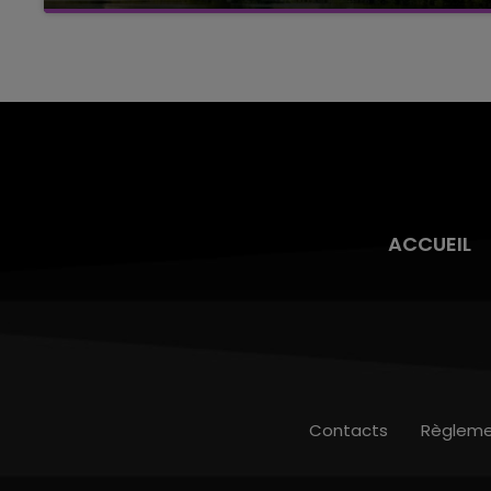
Cela fait déjà une semaine que la centrale
nucléaire ardennaise est à l'arrêt. Une situation
justifiée par la sécheresse intense qui est
toujours présente.
ACCUEIL
Contacts
Règleme