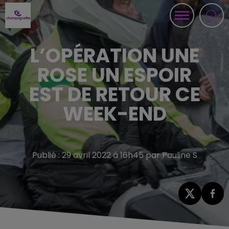
L’OPÉRATION UNE
ROSE UN ESPOIR
EST DE RETOUR CE
WEEK-END
Publié : 29 avril 2022 à 16h45 par Pauline S