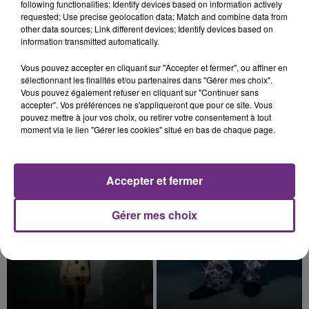
following functionalities: Identify devices based on information actively
requested; Use precise geolocation data; Match and combine data from
other data sources; Link different devices; Identify devices based on
information transmitted automatically.
Vous pouvez accepter en cliquant sur "Accepter et fermer", ou affiner en
7 août 2026
LE MAGASIN JOUÉCLUB DE REIMS FERME
sélectionnant les finalités et/ou partenaires dans "Gérer mes choix".
Vous pouvez également refuser en cliquant sur "Continuer sans
SES PORTES
accepter". Vos préférences ne s'appliqueront que pour ce site. Vous
C'était l'une des institutions du centre-ville
pouvez mettre à jour vos choix, ou retirer votre consentement à tout
moment via le lien "Gérer les cookies" situé en bas de chaque page.
rémois. Le magasin JouéClub est contraint de
fermer ses portes.
TITRES DIFFUSÉS
Accepter et fermer
7h52
7h52
7h47
7h47
Gérer mes choix