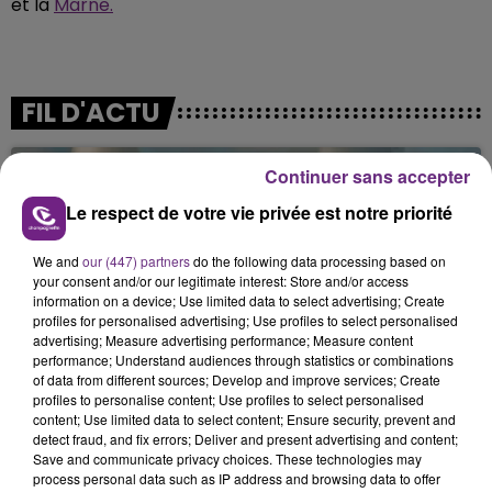
et la
Marne.
FIL D'ACTU
Continuer sans accepter
Le respect de votre vie privée est notre priorité
We and
our (447) partners
do the following data processing based on
your consent and/or our legitimate interest: Store and/or access
information on a device; Use limited data to select advertising; Create
profiles for personalised advertising; Use profiles to select personalised
7 août 2026
advertising; Measure advertising performance; Measure content
LA CENTRALE NUCLÉAIRE DE CHOOZ
performance; Understand audiences through statistics or combinations
TOUJOURS À L'ARRÊT
of data from different sources; Develop and improve services; Create
Cela fait déjà une semaine que la centrale
profiles to personalise content; Use profiles to select personalised
content; Use limited data to select content; Ensure security, prevent and
nucléaire ardennaise est à l'arrêt. Une situation
detect fraud, and fix errors; Deliver and present advertising and content;
justifiée par la sécheresse intense qui est toujours
Save and communicate privacy choices. These technologies may
présente.
process personal data such as IP address and browsing data to offer