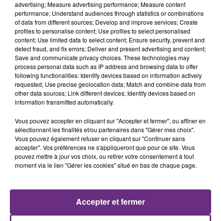
advertising; Measure advertising performance; Measure content
performance; Understand audiences through statistics or combinations
of data from different sources; Develop and improve services; Create
profiles to personalise content; Use profiles to select personalised
content; Use limited data to select content; Ensure security, prevent and
detect fraud, and fix errors; Deliver and present advertising and content;
Save and communicate privacy choices. These technologies may
process personal data such as IP address and browsing data to offer
7 août 2026
following functionalities: Identify devices based on information actively
LA CENTRALE NUCLÉAIRE DE CHOOZ
requested; Use precise geolocation data; Match and combine data from
TOUJOURS À L'ARRÊT
other data sources; Link different devices; Identify devices based on
information transmitted automatically.
Cela fait déjà une semaine que la centrale
nucléaire ardennaise est à l'arrêt. Une situation
Vous pouvez accepter en cliquant sur "Accepter et fermer", ou affiner en
justifiée par la sécheresse intense qui est toujours
sélectionnant les finalités et/ou partenaires dans "Gérer mes choix".
présente.
Vous pouvez également refuser en cliquant sur "Continuer sans
accepter". Vos préférences ne s'appliqueront que pour ce site. Vous
pouvez mettre à jour vos choix, ou retirer votre consentement à tout
moment via le lien "Gérer les cookies" situé en bas de chaque page.
7 août 2026
Accepter et fermer
LE MAGASIN JOUÉCLUB DE REIMS FERME
SES PORTES