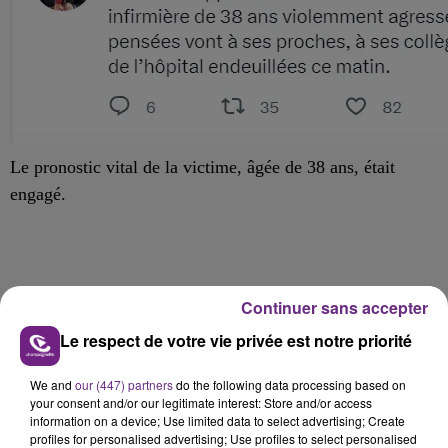
Le pronostic vital de la victime, âgée de 38 ans, était
engagé.
Continuer sans accepter
Le respect de votre vie privée est notre priorité
We and
our (447) partners
do the following data processing based on
FIL D'ACTU
your consent and/or our legitimate interest: Store and/or access
information on a device; Use limited data to select advertising; Create
profiles for personalised advertising; Use profiles to select personalised