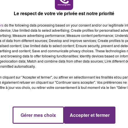
eulement 15 minutes grâce à l'imprimante 3D.
», explique
14h00 - 15h00
LA RADIO POP
Le respect de votre vie privée est notre priorité
, toutefois, cela reste
une solution temporaire
en
ers
do the following data processing based on your consent and/or our legitimate int
device; Use limited data to select advertising; Create profiles for personalised adver
lunettes cassées. "
C'est vraiment une solution de
vertising; Measure advertising performance; Measure content performance; Unders
ère d'amidon de maïs,un matériau recyclé,
ns of data from different sources; Develop and improve services; Create profiles to 
alised content; Use limited data to select content; Ensure security, prevent and detect
déformer sous l'effet de la chaleur. À l'exception des
ertising and content; Save and communicate privacy choices. These technologies
and browsing data to offer following functionalities: Identify devices based on infor
ble. L'objectif est de répondre à un besoin urgent en
eolocation data; Match and combine data from other data sources; Link different de
nsmitted automatically.
tes
." précise Thomas Colson .
sur me territoire, mais le rémois reste confiant quant à
cliquant sur "Accepter et fermer", ou affiner en sélectionnant les finalités et/ou pa
 également refuser en cliquant sur "Continuer sans accepter". Vos préférences ne 
que.
tre à jour vos choix, ou retirer votre consentement à tout moment via le lien "Gérer 
15h00 - 19h00
Le Club Champagne FM
Gérer mes choix
Accepter et fermer