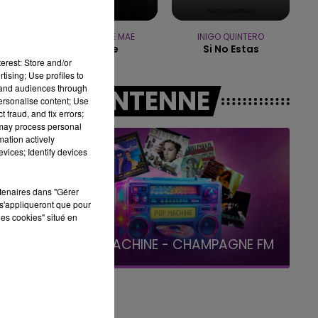
15h00 - 19h00
LE CLUB CHAMPAGNE FM
CHRISTOPHE MAE
INIGO QUINTERO
La Lune
Si No Estas
erest: Store and/or
tising; Use profiles to
tand audiences through
A L'ANTENNE
personalise content; Use
 fraud, and fix errors;
 may process personal
mation actively
vices; Identify devices
rtenaires dans "Gérer
s'appliqueront que pour
les cookies" situé en
19h00 - 19h15
LA POP MACHINE - CHAMPAGNE FM