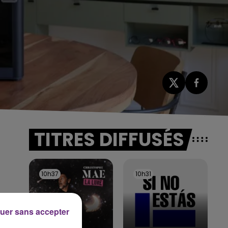
TITRES DIFFUSÉS
10h37
10h37
10h31
10h31
uer sans accepter