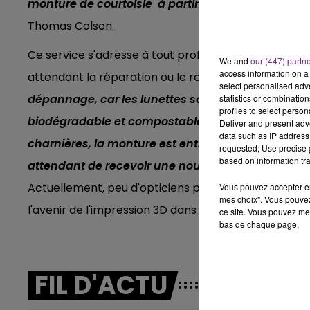
monture de courtoisie à partir de vos verres en s
10h00 - 14h00
LE TICKET DE CAISSE
Thomas Colson.
Ce service s'adresse à tout profil adultes et enfants 
We and
our (447) partn
access information on a 
attendant la réparation ou le remplacement de vos 
select personalised ad
dépannage, car les lunettes sont faites de polym
statistics or combinatio
profiles to select person
biodégradable et compostable qui a tendance à se 
Deliver and present adv
data such as IP address 
charnières, la monture est entièrement biodégrada
requested; Use precise g
based on information tra
attendant de recevoir une nouvelle paire de lunet
Actuellement, peu d'opticiens proposent ce service 
Vous pouvez accepter en 
mes choix". Vous pouvez
l'avenir de l'impression 3D dans le domaine de l'opti
ce site. Vous pouvez met
14h00 - 15h00
bas de chaque page.
La Radio Pop
FIL D'ACTU