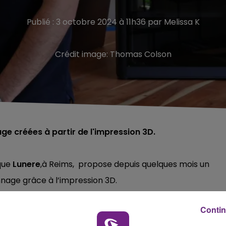
Publié : 3 octobre 2024 à 11h36 par Melissa K
Crédit image:
Thomas Colson
 créées à partir de l'impression 3D.
ique
Lunere
,à Reims, propose depuis quelques mois un
nnage grâce à l’impression 3D.
ication développée par la société française
Oomade
,
Contin
 vos lunettes sont cassées, je peux vous créer une