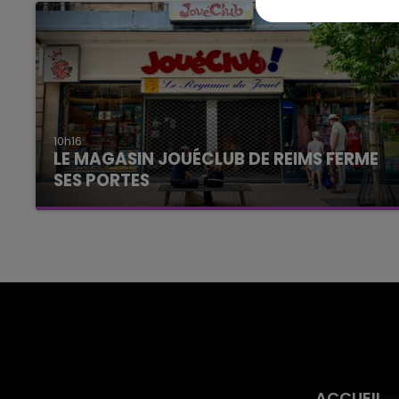
10h16
LE MAGASIN JOUÉCLUB DE REIMS FERME
SES PORTES
C'était l'une des institutions du centre-ville
rémois. Le magasin JouéClub est contraint de
fermer ses portes.
ACCUEIL