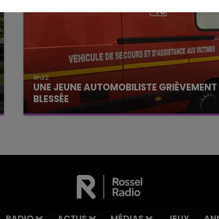
9h22
UNE JEUNE AUTOMOBILISTE GRIÈVEMENT
BLESSÉE
Une automobiliste s'est retrouvée piégée dans
son véhicule après une collision avec un poids
lourd. Très grièvement blessée, la jeune femme
de 20 ans a été...
RADIO
ACTUS
MÉDIAS
JEUX
AN