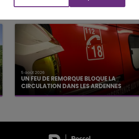
5 août 2026
UN FEU DE REMORQUE BLOQUE LA
CIRCULATION DANS LES ARDENNES
Un feu de remorque s'est déclaré ce mercredi
en fin de matinée sur l'A34.