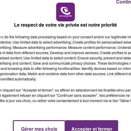
Contin
apitaine
Florian Tardieu (1-1, 12ème)
.
19h00 - 19h15
LA POP MACHINE - CHAMPAGNE FM
 nul plus de trois minutes. Au quart d'heure de jeu, Téji
15ème). Bousculés mais pas assommés, les joueurs de
Le respect de votre vie privée est notre priorité
une puissante reprise de volée, Mama Baldé remettait l
ers
do the following data processing based on your consent and/or our legitimate int
device; Use limited data to select advertising; Create profiles for personalised adver
vertising; Measure advertising performance; Measure content performance; Unders
ns of data from different sources; Develop and improve services; Create profiles to 
 a le dernier mot
alised content; Use limited data to select content; Ensure security, prevent and detect
ertising and content; Save and communicate privacy choices. These technologies
and browsing data to offer following functionalities: Identify devices based on infor
eolocation data; Match and combine data from other data sources; Link different de
attant, il fallait attendre les derniers instants du matc
nsmitted automatically.
ants. Sur une superbe frappe du pied droit,
Savanier,
cliquant sur "Accepter et fermer", ou affiner en sélectionnant les finalités et/ou pa
Gallon impuissant (3-2, 81ème).
19h15 - 20h00
 également refuser en cliquant sur "Continuer sans accepter". Vos préférences ne 
NE FM
LA RADIO POP
tre à jour vos choix, ou retirer votre consentement à tout moment via le lien "Gérer 
 repartent bredouilles de l'Hérault.
Dimanche 14 août (
icile de la saison
contre le promu Toulousain
.
Gérer mes choix
Accepter et fermer