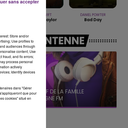
uer sans accepter
19h15 - 20h00
LA RADIO POP
TAYLOR SWIFT
DANIEL POWTER
Elizabeth Taylor
Bad Day
es
erest: Store and/or
A L'ANTENNE
tising; Use profiles to
tand audiences through
personalise content; Use
 fraud, and fix errors;
 may process personal
mation actively
vices; Identify devices
h
5h00 - 6h00
rtenaires dans "Gérer
LE BEST OF DE LA FAMILLE
s'appliqueront que pour
CHAMPAGNE FM
les cookies" situé en
15