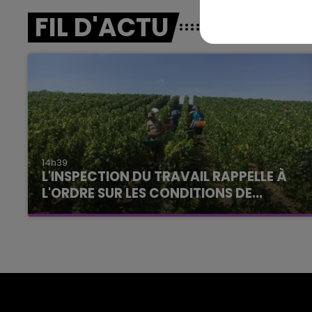
FIL D'ACTU
14h39
L'INSPECTION DU TRAVAIL RAPPELLE À
L'ORDRE SUR LES CONDITIONS DE...
Alors que les dates de début des vendange
2026 s'est avéré être plus précoce que prévu,
l'inspection du Travail en profite pour rappeler
les conditions de...