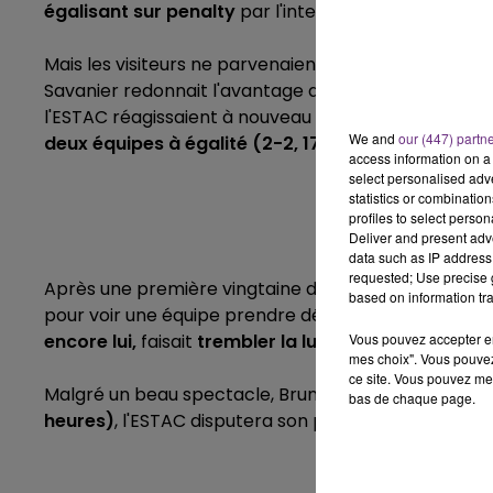
égalisant sur penalty
par l'intermédiaire de leur c
15h00 - 19h00
LE CLUB CHAMPAGNE FM
Mais les visiteurs ne parvenaient pas à tenir ce score
Savanier redonnait l'avantage aux Héraultais (2-1, 
l'ESTAC réagissaient à nouveau très rapidement:
d'
We and
our (447) partn
deux équipes à égalité (2-2, 17ème).
access information on a 
select personalised ad
statistics or combinatio
Montpellier
profiles to select person
Deliver and present adv
data such as IP address 
requested; Use precise g
Après une première vingtaine de minutes à tambour b
based on information tra
pour voir une équipe prendre définitivement les dev
encore lui,
faisait
trembler la lucarne
Vous pouvez accepter en 
d'un Gauthier 
19h00 - 19h15
mes choix". Vous pouvez
FM
LA POP MACHINE - CHAMPAG
ce site. Vous pouvez met
Malgré un beau spectacle, Bruno Irlès et ses hommes
bas de chaque page.
heures)
, l'ESTAC disputera son premier match à dom