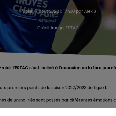
Publié : 7 août 2022 à 17h30 par Alex S
Crédit image:
ESTAC
di, l'ESTAC s'est incliné à l'occasion de la 1ère journ
rs premiers points de la saison 2022/2023 de Ligue 1.
mes de Bruno Irlès sont passés par différentes émotions 
 locaux (1-0, 3ème), les Aubois n'ont pas tardé à réagir
e