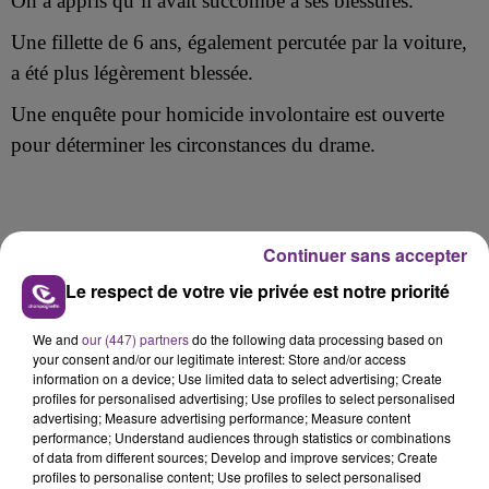
On a appris qu’il avait succombé à ses blessures.
Une fillette de 6 ans, également percutée par la voiture,
a été plus légèrement blessée.
Une enquête pour homicide involontaire est ouverte
pour déterminer les circonstances du drame.
FIL D'ACTU
Continuer sans accepter
Le respect de votre vie privée est notre priorité
We and
our (447) partners
do the following data processing based on
your consent and/or our legitimate interest: Store and/or access
information on a device; Use limited data to select advertising; Create
profiles for personalised advertising; Use profiles to select personalised
advertising; Measure advertising performance; Measure content
performance; Understand audiences through statistics or combinations
of data from different sources; Develop and improve services; Create
profiles to personalise content; Use profiles to select personalised