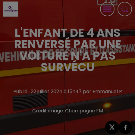
L'ENFANT DE 4 ANS
RENVERSÉ PAR UNE
VOITURE N'A PAS
SURVÉCU
Publié : 22 juillet 2024 à 15h47 par Emmanuel P
Crédit image:
Champagne FM