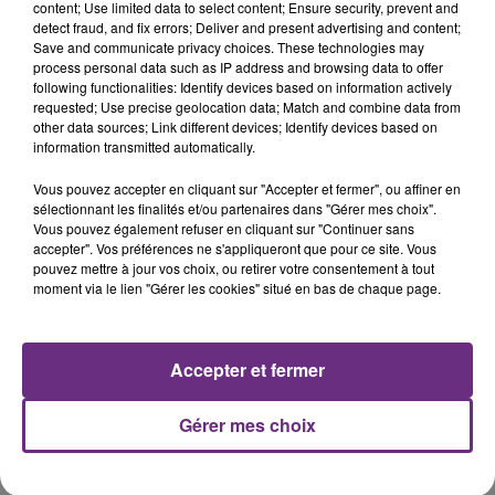
11h06
content; Use limited data to select content; Ensure security, prevent and
JAMAIS SANS MON FRÈRE
detect fraud, and fix errors; Deliver and present advertising and content;
Save and communicate privacy choices. These technologies may
Julien Fourel n'a plus donné signé de vie depuis 5
process personal data such as IP address and browsing data to offer
mois. Sa sœur poursuit ses recherches pour le
following functionalities: Identify devices based on information actively
retrouver.
requested; Use precise geolocation data; Match and combine data from
other data sources; Link different devices; Identify devices based on
information transmitted automatically.
Vous pouvez accepter en cliquant sur "Accepter et fermer", ou affiner en
sélectionnant les finalités et/ou partenaires dans "Gérer mes choix".
Vous pouvez également refuser en cliquant sur "Continuer sans
accepter". Vos préférences ne s'appliqueront que pour ce site. Vous
7 août 2026
pouvez mettre à jour vos choix, ou retirer votre consentement à tout
LA CENTRALE NUCLÉAIRE DE CHOOZ
moment via le lien "Gérer les cookies" situé en bas de chaque page.
TOUJOURS À L'ARRÊT
Cela fait déjà une semaine que la centrale
nucléaire ardennaise est à l'arrêt. Une situation
Accepter et fermer
justifiée par la sécheresse intense qui est toujours
TITRES DIFFUSÉS
présente.
Gérer mes choix
11h53
11h53
11h50
11h50